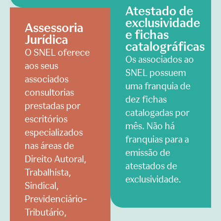
Atestado de
exclusividade
Assessoria
e fichas
Jurídica
catalográficas
O SNEL oferece
Os associados ao
aos seus
SNEL possuem
associados
uma franquia de
consultorias
dez fichas
prestadas por
catalogadas por
escritórios
mês. Não há
especializados
franquias para a
nas áreas de
emissão de
Direito Autoral,
atestados de
Trabalhista,
exclusividade.
Sindical,
Previdenciário-
Tributário,