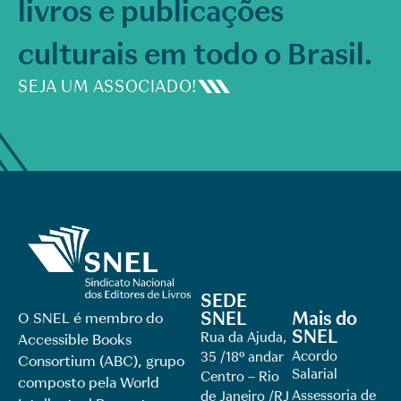
livros e publicações
culturais em todo o Brasil.
SEJA UM ASSOCIADO!
SEDE
SNEL
Mais do
O SNEL é membro do
SNEL
Rua da Ajuda,
Accessible Books
Acordo
35 /18º andar
Consortium (ABC), grupo
Salarial
Centro – Rio
composto pela World
Assessoria de
de Janeiro /RJ