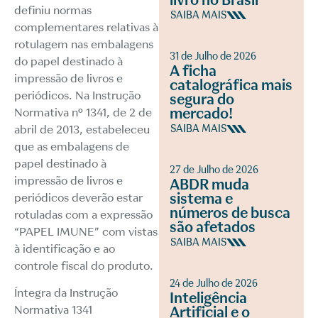
livro no Brasil
definiu normas
SAIBA MAIS
complementares relativas à
rotulagem nas embalagens
31 de Julho de 2026
do papel destinado à
A ficha
impressão de livros e
catalográfica mais
periódicos. Na Instrução
segura do
mercado!
Normativa nº 1341, de 2 de
abril de 2013, estabeleceu
SAIBA MAIS
que as embalagens de
papel destinado à
27 de Julho de 2026
impressão de livros e
ABDR muda
sistema e
periódicos deverão estar
números de busca
rotuladas com a expressão
são afetados
“PAPEL IMUNE” com vistas
SAIBA MAIS
à identificação e ao
controle fiscal do produto.
24 de Julho de 2026
Íntegra da Instrução
Inteligência
Normativa 1341
Artificial e o