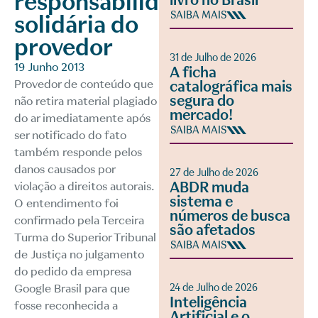
responsabilidade
livro no Brasil
SAIBA MAIS
solidária do
provedor
31 de Julho de 2026
19 Junho 2013
A ficha
Provedor de conteúdo que
catalográfica mais
segura do
não retira material plagiado
mercado!
do ar imediatamente após
SAIBA MAIS
ser notificado do fato
também responde pelos
danos causados por
27 de Julho de 2026
ABDR muda
violação a direitos autorais.
sistema e
O entendimento foi
números de busca
confirmado pela Terceira
são afetados
Turma do Superior Tribunal
SAIBA MAIS
de Justiça no julgamento
do pedido da empresa
Google Brasil para que
24 de Julho de 2026
Inteligência
fosse reconhecida a
Artificial e o