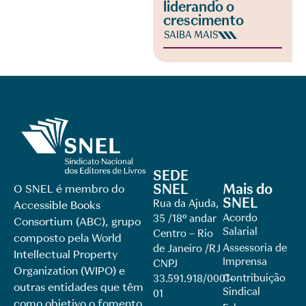
liderando o
crescimento
SAIBA MAIS
SEDE
SNEL
Mais do
O SNEL é membro do
SNEL
Rua da Ajuda,
Accessible Books
Acordo
35 /18º andar
Consortium (ABC), grupo
Salarial
Centro – Rio
composto pela World
Assessoria de
de Janeiro /RJ
Intellectual Property
Imprensa
CNPJ
Organization (WIPO) e
Contribuição
33.591.918/0001-
outras entidades que têm
Sindical
01
como objetivo o fomento