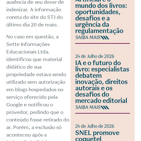
ausência de seu dever de
mundo dos livros:
indenizar. A informação
oportunidades,
consta do
site do STJ
do
desafios e a
urgência da
último dia 20 de maio.
regulamentação
No caso em questão, a
SAIBA MAIS
Sette Informações
Educacionais Ltda.
24 de Julho de 2026
identificou que material
IA e o futuro do
didático de sua
livro: especialistas
propriedade estava sendo
debatem
inovação, direitos
utilizado sem autorização
autorais e os
em blogs hospedados no
desafios do
serviço oferecido pela
mercado editorial
Google e notificou o
SAIBA MAIS
provedor, pedindo que o
conteúdo fosse retirado do
24 de Julho de 2026
ar. Porém, a exclusão só
SNEL promove
aconteceu após a
coquetel