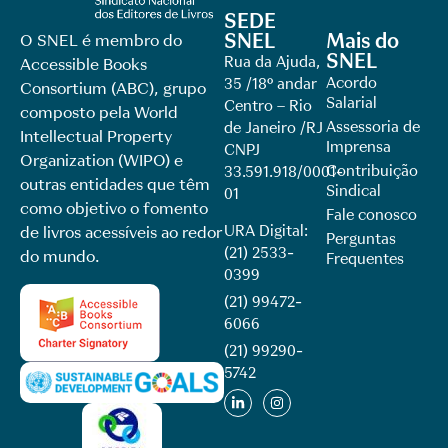
SEDE
SNEL
Mais do
O SNEL é membro do
SNEL
Rua da Ajuda,
Accessible Books
Acordo
35 /18º andar
Consortium (ABC), grupo
Salarial
Centro – Rio
composto pela World
Assessoria de
de Janeiro /RJ
Intellectual Property
Imprensa
CNPJ
Organization (WIPO) e
Contribuição
33.591.918/0001-
outras entidades que têm
Sindical
01
como objetivo o fomento
Fale conosco
URA Digital:
de livros acessíveis ao redor
Perguntas
(21) 2533-
do mundo.
Frequentes
0399
(21) 99472-
6066
(21) 99290-
5742​