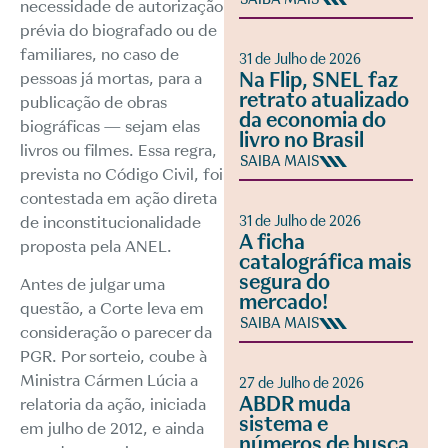
necessidade de autorização
prévia do biografado ou de
familiares, no caso de
31 de Julho de 2026
Na Flip, SNEL faz
pessoas já mortas, para a
retrato atualizado
publicação de obras
da economia do
biográficas — sejam elas
livro no Brasil
livros ou filmes. Essa regra,
SAIBA MAIS
prevista no Código Civil, foi
contestada em ação direta
de inconstitucionalidade
31 de Julho de 2026
A ficha
proposta pela ANEL.
catalográfica mais
segura do
Antes de julgar uma
mercado!
questão, a Corte leva em
SAIBA MAIS
consideração o parecer da
PGR. Por sorteio, coube à
Ministra Cármen Lúcia a
27 de Julho de 2026
ABDR muda
relatoria da ação, iniciada
sistema e
em julho de 2012, e ainda
números de busca