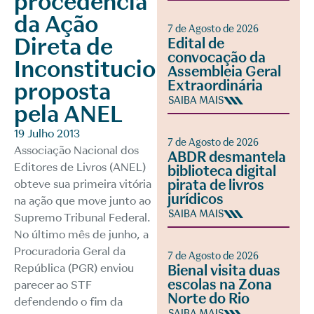
procedência
da Ação
7 de Agosto de 2026
Direta de
Edital de
convocação da
Inconstitucionalidade
Assembleia Geral
Extraordinária
proposta
SAIBA MAIS
pela ANEL
19 Julho 2013
7 de Agosto de 2026
Associação Nacional dos
ABDR desmantela
Editores de Livros (ANEL)
biblioteca digital
pirata de livros
obteve sua primeira vitória
jurídicos
na ação que move junto ao
SAIBA MAIS
Supremo Tribunal Federal.
No último mês de junho, a
Procuradoria Geral da
7 de Agosto de 2026
República (PGR) enviou
Bienal visita duas
escolas na Zona
parecer ao STF
Norte do Rio
defendendo o fim da
SAIBA MAIS