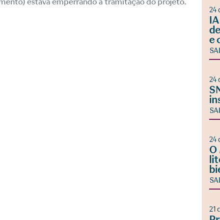
mento) estava emperrando a tramitação do projeto.
24 
IA
de
e 
SA
24 
SN
in
SA
24 
O 
li
bi
SA
21 
Pr