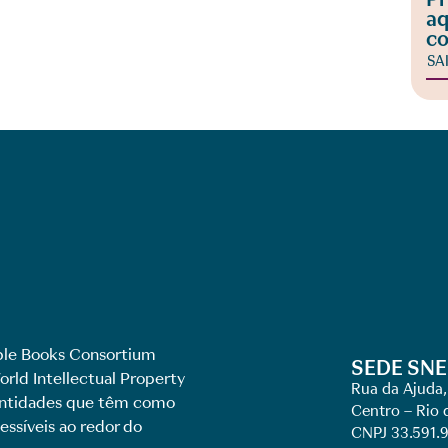
aq
co
SA
le Books Consortium
SEDE SNE
rld Intellectual Property
Rua da Ajuda,
 entidades que têm como
Centro – Rio 
essíveis ao redor do
CNPJ 33.591.