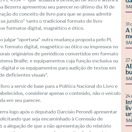
da
ma Bezerra apresentou seu parecer no último dia 10 de
SA
zação do conceito de livro para que se possa admitir
s jurídico” tanto o tradicional formato de livro
31 
 os formatos digital, magnético e ótico.
A 
m
o julgar “oportuna” outra mudança proposta pelo PL
SA
em formato digital, magnético ou ótico ou impressos no
utorais originários de periódicos convertidos em formato
27 
istema Braille; e equipamentos cuja função exclusiva ou
AB
o digital e os equipamentos para audição de textos em
bu
e deficientes visuais”.
SA
ivro a servir de base para a Política Nacional do Livro e
tabelecidos, considerar apenas o conteúdo, não o veículo
24 
tada em seu parecer.
In
li
rra logo após o deputado Darcísio Perondi apresentar
ur
solicitando que seja encaminhado à Comissão de
SA
ob a alegação de que a não apresentação do relatório