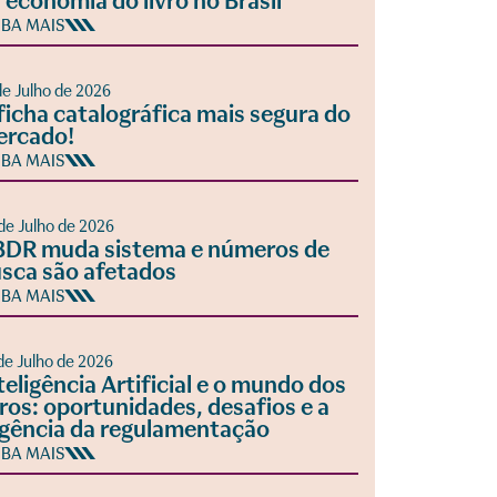
 economia do livro no Brasil
IBA MAIS
de Julho de 2026
ficha catalográfica mais segura do
ercado!
IBA MAIS
de Julho de 2026
DR muda sistema e números de
sca são afetados
IBA MAIS
de Julho de 2026
teligência Artificial e o mundo dos
vros: oportunidades, desafios e a
gência da regulamentação
IBA MAIS