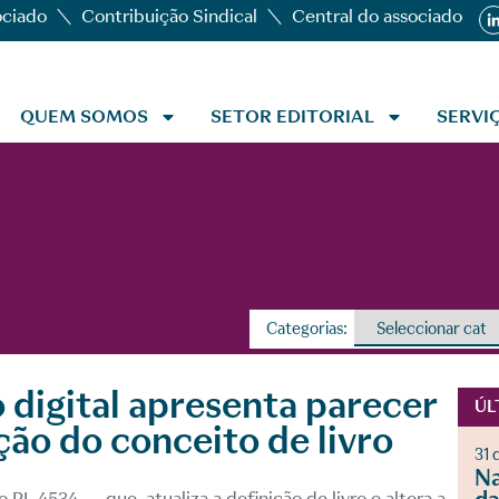
ociado
Contribuição Sindical
Central do associado
QUEM SOMOS
SETOR EDITORIAL
SERVI
Categorias:
o digital apresenta parecer
ÚL
ão do conceito de livro
31 
Na
do
PL 4534
– que atualiza a definição de livro e altera a