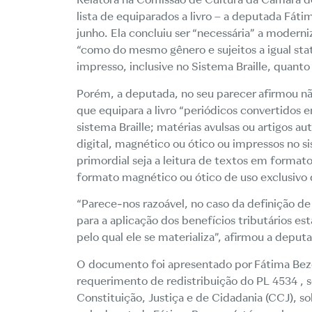
lista de equiparados a livro – a deputada Fáti
junho. Ela concluiu ser “necessária” a moderni
“como do mesmo gênero e sujeitos a igual statu
impresso, inclusive no Sistema Braille, quanto
Porém, a deputada, no seu parecer afirmou nã
que equipara a livro “periódicos convertidos 
sistema Braille; matérias avulsas ou artigos a
digital, magnético ou ótico ou impressos no s
primordial seja a leitura de textos em format
formato magnético ou ótico de uso exclusivo d
“Parece-nos razoável, no caso da definição de l
para a aplicação dos benefícios tributários es
pelo qual ele se materializa”, afirmou a depu
O documento foi apresentado por Fátima Beze
requerimento de redistribuição do PL 4534 , 
Constituição, Justiça e de Cidadania (CCJ), s