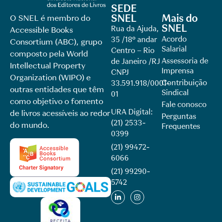
SEDE
SNEL
Mais do
O SNEL é membro do
SNEL
Rua da Ajuda,
Accessible Books
Acordo
35 /18º andar
Consortium (ABC), grupo
Salarial
Centro – Rio
composto pela World
Assessoria de
de Janeiro /RJ
Intellectual Property
Imprensa
CNPJ
Organization (WIPO) e
Contribuição
33.591.918/0001-
outras entidades que têm
Sindical
01
como objetivo o fomento
Fale conosco
URA Digital:
de livros acessíveis ao redor
Perguntas
(21) 2533-
do mundo.
Frequentes
0399
(21) 99472-
6066
(21) 99290-
5742​