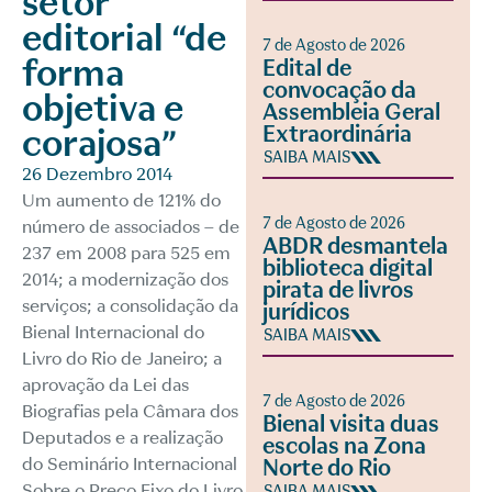
setor
editorial “de
7 de Agosto de 2026
forma
Edital de
convocação da
objetiva e
Assembleia Geral
Extraordinária
corajosa”
SAIBA MAIS
26 Dezembro 2014
Um aumento de 121% do
7 de Agosto de 2026
número de associados – de
ABDR desmantela
237 em 2008 para 525 em
biblioteca digital
2014; a modernização dos
pirata de livros
serviços; a consolidação da
jurídicos
Bienal Internacional do
SAIBA MAIS
Livro do Rio de Janeiro; a
aprovação da Lei das
7 de Agosto de 2026
Biografias pela Câmara dos
Bienal visita duas
Deputados e a realização
escolas na Zona
do Seminário Internacional
Norte do Rio
Sobre o Preço Fixo do Livro
SAIBA MAIS