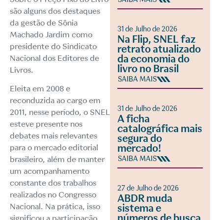
são alguns dos destaques
da gestão de Sônia
31 de Julho de 2026
Machado Jardim como
Na Flip, SNEL faz
presidente do Sindicato
retrato atualizado
da economia do
Nacional dos Editores de
livro no Brasil
Livros.
SAIBA MAIS
Eleita em 2008 e
reconduzida ao cargo em
31 de Julho de 2026
2011, nesse período, o SNEL
A ficha
esteve presente nos
catalográfica mais
debates mais relevantes
segura do
mercado!
para o mercado editorial
brasileiro, além de manter
SAIBA MAIS
um acompanhamento
constante dos trabalhos
27 de Julho de 2026
realizados no Congresso
ABDR muda
Nacional. Na prática, isso
sistema e
números de busca
significou a participação