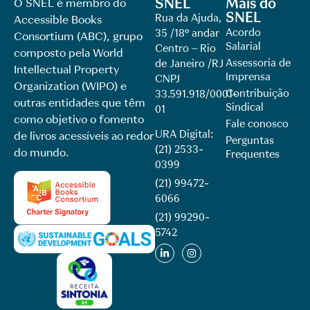
SNEL
Mais do
O SNEL é membro do
SNEL
Rua da Ajuda,
Accessible Books
Acordo
35 /18º andar
Consortium (ABC), grupo
Salarial
Centro – Rio
composto pela World
Assessoria de
de Janeiro /RJ
Intellectual Property
Imprensa
CNPJ
Organization (WIPO) e
Contribuição
33.591.918/0001-
outras entidades que têm
Sindical
01
como objetivo o fomento
Fale conosco
URA Digital:
de livros acessíveis ao redor
Perguntas
(21) 2533-
do mundo.
Frequentes
0399
(21) 99472-
6066
(21) 99290-
5742​