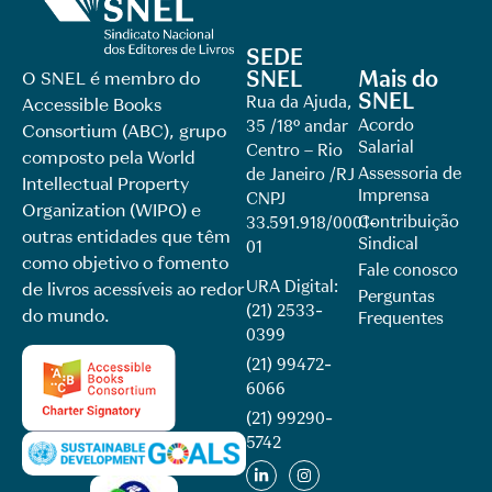
SEDE
SNEL
Mais do
O SNEL é membro do
SNEL
Rua da Ajuda,
Accessible Books
Acordo
35 /18º andar
Consortium (ABC), grupo
Salarial
Centro – Rio
composto pela World
Assessoria de
de Janeiro /RJ
Intellectual Property
Imprensa
CNPJ
Organization (WIPO) e
Contribuição
33.591.918/0001-
outras entidades que têm
Sindical
01
como objetivo o fomento
Fale conosco
URA Digital:
de livros acessíveis ao redor
Perguntas
(21) 2533-
do mundo.
Frequentes
0399
(21) 99472-
6066
(21) 99290-
5742​