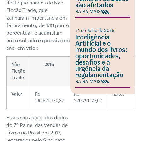
destaque para os de Não
são afetados
Ficção Trade, que
SAIBA MAIS
ganharam importância em
faturamento, de 1,18 ponto
24 de Julho de 2026
percentual, e acumulam
Inteligência
um resultado expressivo no
Artificial e o
ano, em valor:
mundo dos livros:
oportunidades,
desafios e a
Não
2016
2017
Variação
urgência da
Ficção
regulamentação
Trade
SAIBA MAIS
Valor
R$
R$
12,18%
196.821.370,37
220.791.127,02
Esses são alguns dos dados
do 7º Painel das Vendas de
Livros no Brasil em 2017,
retratados pelo Sindicato