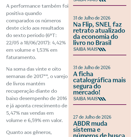
A performance também foi
positiva quando
31 de Julho de 2026
comparados os números
Na Flip, SNEL faz
deste ciclo aos resultados
retrato atualizado
do sexto período (6ºT:
da economia do
livro no Brasil
22/05 a 18/06/2017): 4,42%
SAIBA MAIS
em volume e 1,53% em
faturamento.
31 de Julho de 2026
Na soma das vinte e oito
A ficha
semanas de 2017**, o varejo
catalográfica mais
de livros mantém
segura do
recuperação diante do
mercado!
baixo desempenho de 2016
SAIBA MAIS
e já aponta crescimento de
5,47% nas vendas em
27 de Julho de 2026
volume e 6,59% em valor.
ABDR muda
sistema e
Quanto aos gêneros,
números de busca