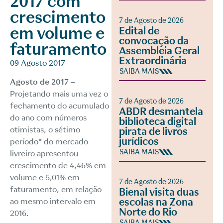
2017 com
crescimento
7 de Agosto de 2026
em volume e
Edital de
convocação da
faturamento
Assembleia Geral
Extraordinária
09 Agosto 2017
SAIBA MAIS
Agosto de 2017 –
Projetando mais uma vez o
7 de Agosto de 2026
fechamento do acumulado
ABDR desmantela
do ano com números
biblioteca digital
otimistas, o sétimo
pirata de livros
jurídicos
período* do mercado
SAIBA MAIS
livreiro apresentou
crescimento de 4,46% em
volume e 5,01% em
7 de Agosto de 2026
faturamento, em relação
Bienal visita duas
escolas na Zona
ao mesmo intervalo em
Norte do Rio
2016.
SAIBA MAIS