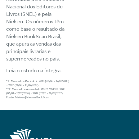
Nacional dos Editores de
Livros (SNEL) e pela
Nielsen. Os números têm
como base o resultado da
Nielsen BookScan Brasil,
que apura as vendas das
principais livrarias e
supermercados no país.
Leia o estudo na íntegra
.
* T. Mercado – Período 7: 2016 (20/06 a 17/07/2016)
x 2017 (19/06 a 16/07/2017)
**T. Mercado – Acumulado WK01 / WK28: 2016
(04/01 a 17/07/2016) x 2017 (02/01 a 16/07/2017)
Fonte: Nielsen | Nielsen BookScan