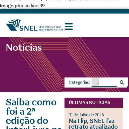
image.php
on line
39
Notícias
Categorias:
Saiba como
ÚLTIMAS NOTÍCIAS
foi a 2ª
31 de Julho de 2026
edição do
Na Flip, SNEL faz
retrato atualizado