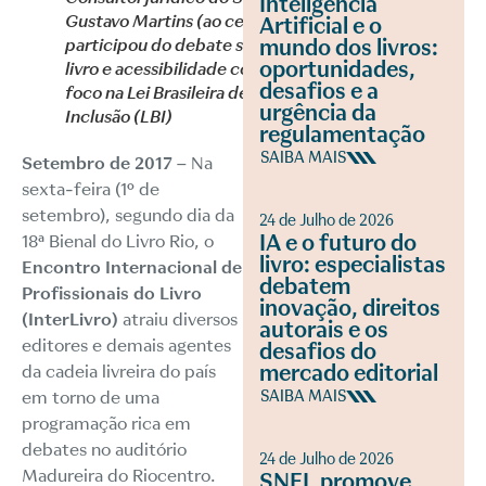
Inteligência
Gustavo Martins (ao centro)
Artificial e o
participou do debate sobre
mundo dos livros:
oportunidades,
livro e acessibilidade com
desafios e a
foco na Lei Brasileira de
urgência da
Inclusão (LBI)
regulamentação
SAIBA MAIS
Setembro de 2017 –
Na
sexta-feira (1º de
setembro), segundo dia da
24 de Julho de 2026
IA e o futuro do
18ª Bienal do Livro Rio, o
livro: especialistas
Encontro Internacional de
debatem
Profissionais do Livro
inovação, direitos
(InterLivro)
atraiu diversos
autorais e os
editores e demais agentes
desafios do
mercado editorial
da cadeia livreira do país
em torno de uma
SAIBA MAIS
programação rica em
debates no auditório
24 de Julho de 2026
Madureira do Riocentro.
SNEL promove