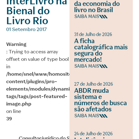
InterLivro na
da economia do
Bienal do
livro no Brasil
SAIBA MAIS
Livro Rio
01 Setembro 2017
31 de Julho de 2026
A ficha
Warning
catalográfica mais
: Trying to access array
segura do
mercado!
offset on value of type bool
in
SAIBA MAIS
/home/snel/www/homosite/wp-
content/plugins/pro-
27 de Julho de 2026
elements/modules/dynamic-
ABDR muda
sistema e
tags/tags/post-featured-
números de busca
image.php
são afetados
on line
SAIBA MAIS
39
24 de Julho de 2026
Consultor jurídico do SNEL,