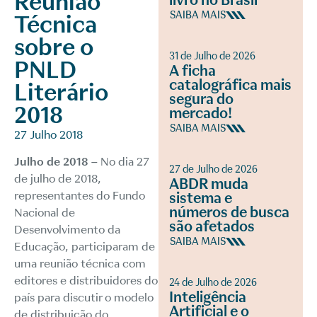
Reunião
livro no Brasil
SAIBA MAIS
Técnica
sobre o
31 de Julho de 2026
PNLD
A ficha
catalográfica mais
Literário
segura do
2018
mercado!
SAIBA MAIS
27 Julho 2018
Julho de 2018 –
No dia 27
27 de Julho de 2026
de julho de 2018,
ABDR muda
representantes do Fundo
sistema e
números de busca
Nacional de
são afetados
Desenvolvimento da
SAIBA MAIS
Educação, participaram de
uma reunião técnica com
editores e distribuidores do
24 de Julho de 2026
Inteligência
país para discutir o modelo
Artificial e o
de distribuição do