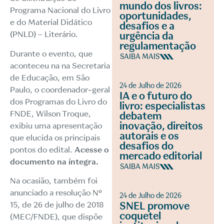
mundo dos livros:
Programa Nacional do Livro
oportunidades,
e do Material Didático
desafios e a
(PNLD) – Literário.
urgência da
regulamentação
Durante o evento, que
SAIBA MAIS
aconteceu na na Secretaria
de Educação, em São
24 de Julho de 2026
Paulo, o coordenador-geral
IA e o futuro do
dos Programas do Livro do
livro: especialistas
FNDE, Wilson Troque,
debatem
inovação, direitos
exibiu uma apresentação
autorais e os
que elucida os principais
desafios do
pontos do edital.
Acesse o
mercado editorial
documento na íntegra.
SAIBA MAIS
Na ocasião, também foi
anunciado
a resolução Nº
24 de Julho de 2026
SNEL promove
15, de 26 de julho de 2018
coquetel
(MEC/FNDE)
, que dispõe