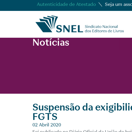
Autenticidade de Atestado
Seja um ass
Notícias
Suspensão da exigibil
FGTS
02 Abril 2020
Foi publicado no Diário Oficial da União de hoje