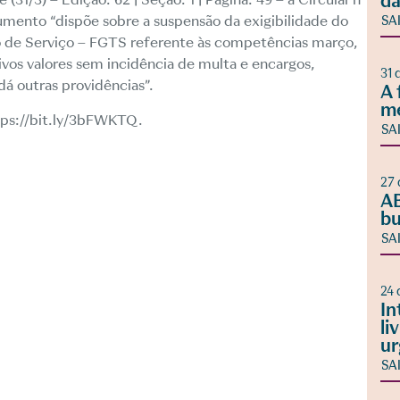
da
mento “dispõe sobre a suspensão da exigibilidade do
SA
 de Serviço – FGTS referente às competências março,
ivos valores sem incidência de multa e encargos,
31 
á outras providências”.
A 
m
tps://bit.ly/3bFWKTQ.
SA
27 
AB
bu
SA
24 
In
li
ur
SA