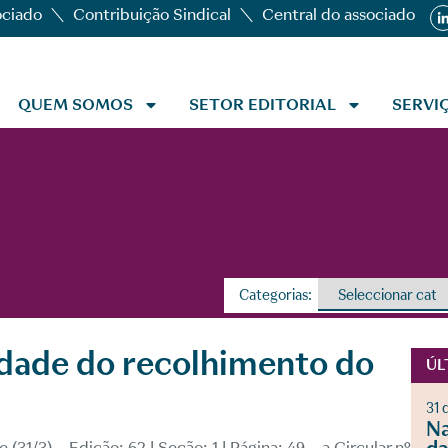
ociado
Contribuição Sindical
Central do associado
QUEM SOMOS
SETOR EDITORIAL
SERVI
Categorias:
idade do recolhimento do
ÚL
31 
Na
 (31/3) – Edição: 62 | Seção: 1 | Página: 49 – a Circular nº