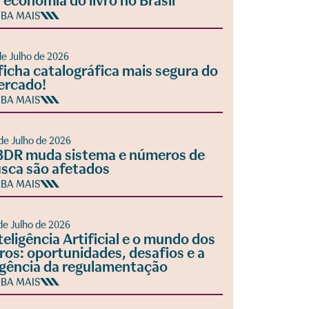
 economia do livro no Brasil
IBA MAIS
de Julho de 2026
ficha catalográfica mais segura do
ercado!
IBA MAIS
de Julho de 2026
DR muda sistema e números de
sca são afetados
IBA MAIS
de Julho de 2026
teligência Artificial e o mundo dos
vros: oportunidades, desafios e a
gência da regulamentação
IBA MAIS