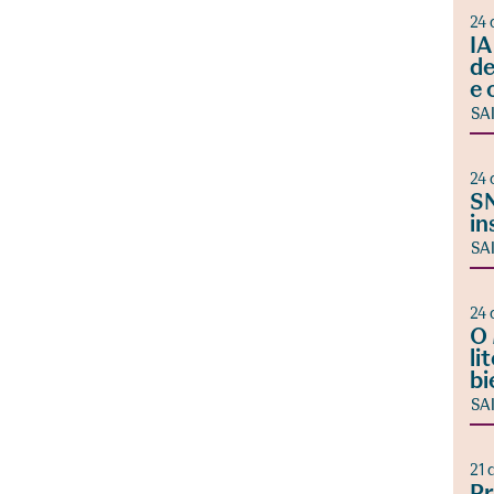
24 
IA
de
e 
SA
24 
SN
in
SA
24 
O 
li
bi
SA
21 
Pr