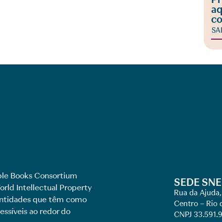
aq
co
SA
le Books Consortium
SEDE SNE
rld Intellectual Property
Rua da Ajuda,
 entidades que têm como
Centro – Rio 
essíveis ao redor do
CNPJ 33.591.