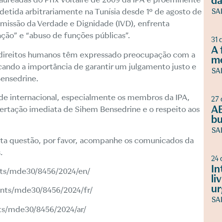
da
detida arbitrariamente na Tunísia desde 1º de agosto de
SA
missão da Verdade e Dignidade (IVD), enfrenta
ação” e “abuso de funções públicas”.
31 
A 
 direitos humanos têm expressado preocupação com a
m
acando a importância de garantir um julgamento justo e
SA
Bensedrine.
e internacional, especialmente os membros da IPA,
27 
AB
bertação imediata de Sihem Bensedrine e o respeito aos
bu
SA
sta questão, por favor, acompanhe os comunicados da
.
24 
In
ts/mde30/8456/2024/en/
li
ur
nts/mde30/8456/2024/fr/
SA
ts/mde30/8456/2024/ar/