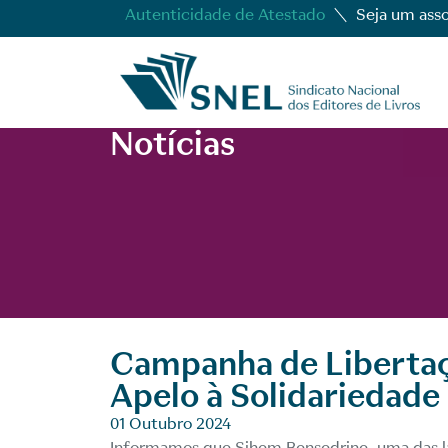
Autenticidade de Atestado
Seja um ass
Notícias
Campanha de Libertaç
Apelo à Solidariedade
01 Outubro 2024
Informamos que Sihem Bensedrine, uma das la