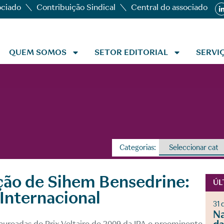
ociado
Contribuição Sindical
Central do associado
QUEM SOMOS
SETOR EDITORIAL
SERVI
Categorias:
ão de Sihem Bensedrine:
ÚL
 Internacional
31 
Na
ureadas do Prix Voltaire de 2009 da IPA e proeminente