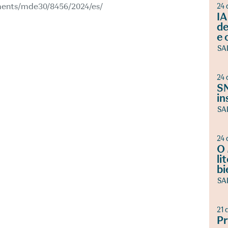
ments/mde30/8456/2024/es/
24 
IA
de
e 
SA
24 
SN
in
SA
24 
O 
li
bi
SA
21 
Pr