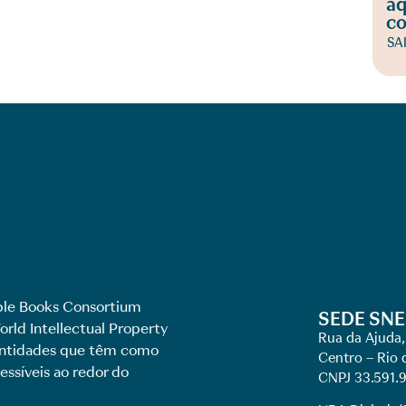
aq
co
SA
le Books Consortium
SEDE SNE
rld Intellectual Property
Rua da Ajuda,
 entidades que têm como
Centro – Rio 
essíveis ao redor do
CNPJ 33.591.