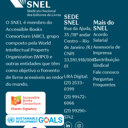
SEDE
SNEL
Mais do
O SNEL é membro do
SNEL
Rua da Ajuda,
Accessible Books
Acordo
35 /18º andar
Consortium (ABC), grupo
Salarial
Centro – Rio
composto pela World
Assessoria de
de Janeiro /RJ
Intellectual Property
Imprensa
CNPJ
Organization (WIPO) e
Contribuição
33.591.918/0001-
outras entidades que têm
Sindical
01
como objetivo o fomento
Fale conosco
URA Digital:
de livros acessíveis ao redor
Perguntas
(21) 2533-
do mundo.
Frequentes
0399
(21) 99472-
6066
(21) 99290-
5742​