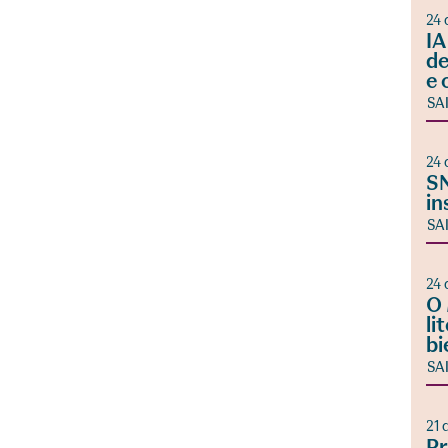
24 
IA
de
e 
SA
24 
SN
in
SA
24 
O 
li
bi
SA
21 
Pr