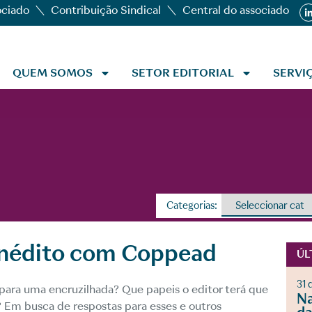
ociado
Contribuição Sindical
Central do associado
QUEM SOMOS
SETOR EDITORIAL
SERVI
Categorias:
inédito com Coppead
ÚL
31 
l para uma encruzilhada? Que papeis o editor terá que
Na
? Em busca de respostas para esses e outros