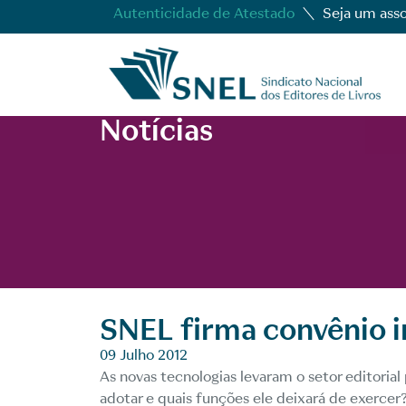
Autenticidade de Atestado
Seja um ass
Notícias
SNEL firma convênio 
09 Julho 2012
As novas tecnologias levaram o setor editoria
adotar e quais funções ele deixará de exercer