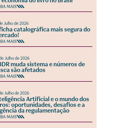
 economia do livro no Brasil
IBA MAIS
de Julho de 2026
ficha catalográfica mais segura do
ercado!
IBA MAIS
de Julho de 2026
DR muda sistema e números de
sca são afetados
IBA MAIS
de Julho de 2026
teligência Artificial e o mundo dos
vros: oportunidades, desafios e a
gência da regulamentação
IBA MAIS