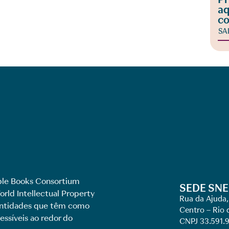
aq
co
SA
le Books Consortium
SEDE SNE
rld Intellectual Property
Rua da Ajuda,
 entidades que têm como
Centro – Rio 
essíveis ao redor do
CNPJ 33.591.