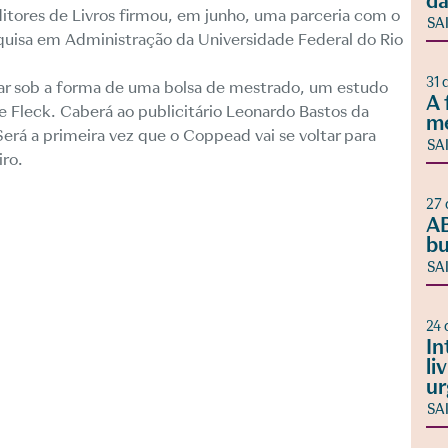
da
itores de Livros firmou, em junho, uma parceria com o
SA
quisa em Administração da Universidade Federal do Rio
31 
nar sob a forma de uma bolsa de mestrado, um estudo
A 
e Fleck. Caberá ao publicitário Leonardo Bastos da
m
Será a primeira vez que o Coppead vai se voltar para
SA
iro.
27 
AB
bu
SA
24 
In
li
ur
SA