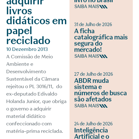
adquirir
livro no Brasil
SAIBA MAIS
livros
didáticos em
31 de Julho de 2026
papel
A ficha
catalográfica mais
reciclado
segura do
mercado!
10 Dezembro 2013
A Comissão de Meio
SAIBA MAIS
Ambiente e
Desenvolvimento
27 de Julho de 2026
Sustentável da Câmara
ABDR muda
sistema e
rejeitou o
PL 3016/11
, do
números de busca
ex-deputado Edivaldo
são afetados
Holanda Junior, que obriga
SAIBA MAIS
o governo a adquirir
material didático
confeccionado com
24 de Julho de 2026
Inteligência
matéria-prima reciclada.
Artificial e o