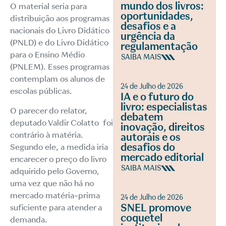
mundo dos livros:
O material seria para
oportunidades,
distribuição aos programas
desafios e a
nacionais do Livro Didático
urgência da
(PNLD) e do Livro Didático
regulamentação
para o Ensino Médio
SAIBA MAIS
(PNLEM). Esses programas
contemplam os alunos de
24 de Julho de 2026
escolas públicas.
IA e o futuro do
livro: especialistas
O parecer do relator,
debatem
deputado Valdir Colatto foi
inovação, direitos
contrário à matéria.
autorais e os
desafios do
Segundo ele, a medida iria
mercado editorial
encarecer o preço do livro
SAIBA MAIS
adquirido pelo Governo,
uma vez que não há no
mercado matéria-prima
24 de Julho de 2026
SNEL promove
suficiente para atender a
coquetel
demanda.