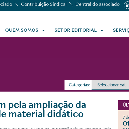
ociado
Contribuição Sindical
Central do associado
QUEM SOMOS
SETOR EDITORIAL
SERVI
Categorias:
m pela ampliação da
ÚL
e material didático
7 d
Of
ódicos e ao papel usado na impressão deve ser ampliada