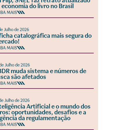
 Flip, SNEL faz retrato atualizado
 economia do livro no Brasil
IBA MAIS
de Julho de 2026
ficha catalográfica mais segura do
ercado!
IBA MAIS
de Julho de 2026
DR muda sistema e números de
sca são afetados
IBA MAIS
de Julho de 2026
teligência Artificial e o mundo dos
vros: oportunidades, desafios e a
gência da regulamentação
IBA MAIS