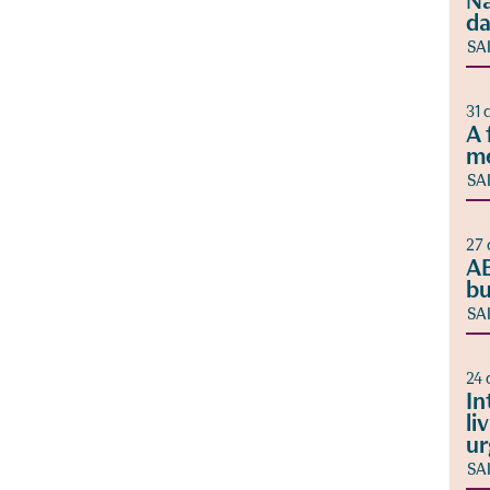
Na
da
SA
31 
A 
m
SA
27 
AB
bu
SA
24 
In
li
ur
SA