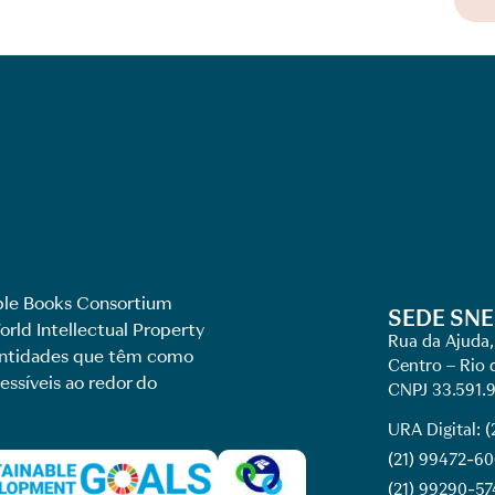
le Books Consortium
SEDE SNE
rld Intellectual Property
Rua da Ajuda,
 entidades que têm como
Centro – Rio 
essíveis ao redor do
CNPJ 33.591.
URA Digital: 
(21) 99472-6
(21) 99290-57