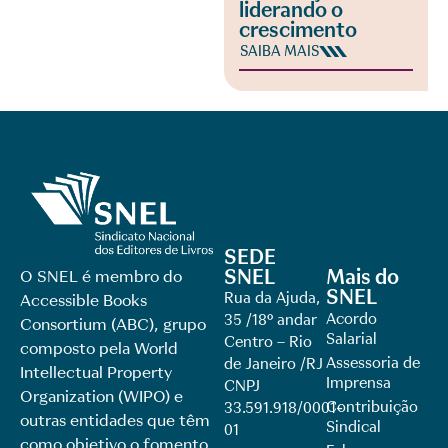
liderando o
crescimento
SAIBA MAIS
SEDE
SNEL
Mais do
O SNEL é membro do
SNEL
Rua da Ajuda,
Accessible Books
Acordo
35 /18º andar
Consortium (ABC), grupo
Salarial
Centro – Rio
composto pela World
Assessoria de
de Janeiro /RJ
Intellectual Property
Imprensa
CNPJ
Organization (WIPO) e
Contribuição
33.591.918/0001-
outras entidades que têm
Sindical
01
como objetivo o fomento