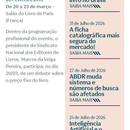
livro no Brasil
De 20 a 23 de março
–
SAIBA MAIS
Salão do Livro de Paris
(França)
31 de Julho de 2026
A ficha
Dentro da programação
catalográfica mais
profissional do evento, o
segura do
presidente do Sindicato
mercado!
Nacional dos Editores de
SAIBA MAIS
Livros, Marcos da Veiga
Pereira, participa, no dia
27 de Julho de 2026
20/03, de um debate sobre
ABDR muda
o preço fixo do livro.
sistema e
números de busca
são afetados
SAIBA MAIS
24 de Julho de 2026
Inteligência
Artificial e o