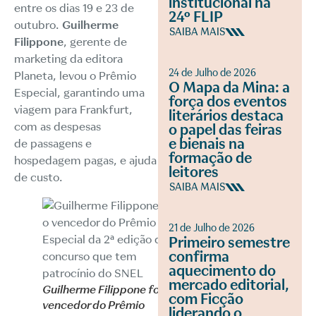
institucional na
entre os dias 19 e 23 de
24º FLIP
outubro.
Guilherme
SAIBA MAIS
Filippone
, gerente de
marketing da editora
24 de Julho de 2026
Planeta, levou o Prêmio
O Mapa da Mina: a
Especial, garantindo uma
força dos eventos
viagem para Frankfurt,
literários destaca
com as despesas
o papel das feiras
e bienais na
de passagens e
formação de
hospedagem pagas, e ajuda
leitores
de custo.
SAIBA MAIS
21 de Julho de 2026
Primeiro semestre
confirma
aquecimento do
mercado editorial,
Guilherme Filippone foi o
com Ficção
vencedor do Prêmio
liderando o