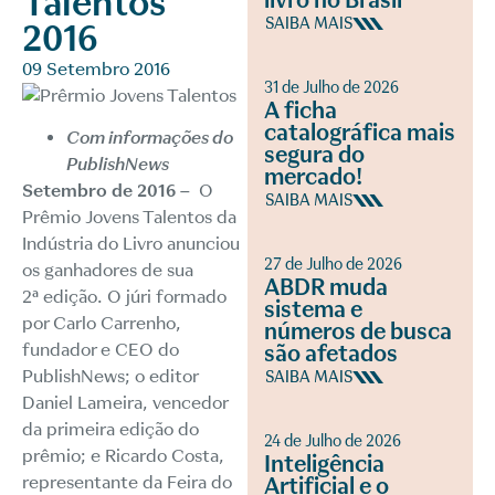
Talentos
livro no Brasil
SAIBA MAIS
2016
09 Setembro 2016
31 de Julho de 2026
A ficha
catalográfica mais
Com informações do
segura do
PublishNews
mercado!
Setembro de 2016 –
O
SAIBA MAIS
Prêmio Jovens Talentos da
Indústria do Livro anunciou
27 de Julho de 2026
os ganhadores de sua
ABDR muda
2ª edição. O júri formado
sistema e
por Carlo Carrenho,
números de busca
fundador e CEO do
são afetados
PublishNews; o editor
SAIBA MAIS
Daniel Lameira, vencedor
da primeira edição do
24 de Julho de 2026
prêmio; e Ricardo Costa,
Inteligência
representante da Feira do
Artificial e o