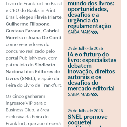
mundo dos livros:
Livro de Frankfurt no Brasil
oportunidades,
e CEO do Books in Print
desafios e a
Brasil, elegeu
Flavia Iriarte
,
urgência da
Guilherme Filippone
,
regulamentação
Gustavo Faraon
,
Gabriel
SAIBA MAIS
Moreira
e
Joana De Conti
como vencedores do
24 de Julho de 2026
concurso realizado pelo
IA e o futuro do
portal PublishNews, com
livro: especialistas
patrocínio do
Sindicato
debatem
inovação, direitos
Nacional dos Editores de
autorais e os
Livros (SNEL)
, e apoio da
desafios do
Feira do Livro de Frankfurt.
mercado editorial
SAIBA MAIS
Os cinco ganharam
ingressos VIP para o
Business Club, a área
24 de Julho de 2026
SNEL promove
exclusiva da Feira de
coquetel
Frankfurt, que acontecerá