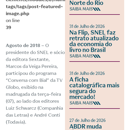
Norte do Rio
tags/tags/post-featured-
SAIBA MAIS
image.php
on line
31 de Julho de 2026
39
Na Flip, SNEL faz
retrato atualizado
da economia do
Agosto de 2018 –
O
livro no Brasil
presidente do SNEL e sócio
SAIBA MAIS
da editora Sextante,
Marcos da Veiga Pereira,
participou do programa
31 de Julho de 2026
A ficha
“Conversa com Bial” da TV
catalográfica mais
Globo, exibido na
segura do
madrugada da terça-feira
mercado!
(07), ao lado dos editores
SAIBA MAIS
Luiz Schwarcz (Companhia
das Letras) e André Conti
27 de Julho de 2026
(Todavia).
ABDR muda