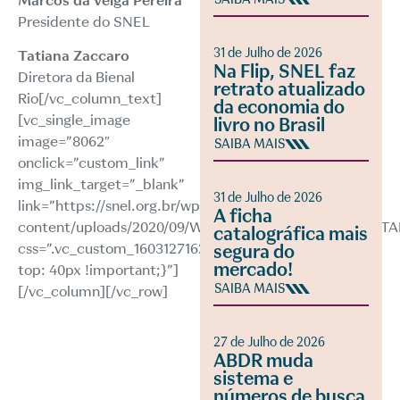
Marcos da Veiga Pereira
Presidente do SNEL
31 de Julho de 2026
Tatiana Zaccaro
Na Flip, SNEL faz
Diretora da Bienal
retrato atualizado
Rio[/vc_column_text]
da economia do
[vc_single_image
livro no Brasil
image=”8062″
SAIBA MAIS
onclick=”custom_link”
img_link_target=”_blank”
31 de Julho de 2026
link=”https://snel.org.br/wp/wp-
A ficha
content/uploads/2020/09/WEBINAR_REFORMA_TRIBUTA
catalográfica mais
css=”.vc_custom_1603127162665{padding-
segura do
mercado!
top: 40px !important;}”]
SAIBA MAIS
[/vc_column][/vc_row]
27 de Julho de 2026
ABDR muda
sistema e
números de busca