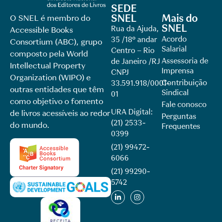
SEDE
SNEL
Mais do
O SNEL é membro do
SNEL
Rua da Ajuda,
Accessible Books
Acordo
35 /18º andar
Consortium (ABC), grupo
Salarial
Centro – Rio
composto pela World
Assessoria de
de Janeiro /RJ
Intellectual Property
Imprensa
CNPJ
Organization (WIPO) e
Contribuição
33.591.918/0001-
outras entidades que têm
Sindical
01
como objetivo o fomento
Fale conosco
URA Digital:
de livros acessíveis ao redor
Perguntas
(21) 2533-
do mundo.
Frequentes
0399
(21) 99472-
6066
(21) 99290-
5742​