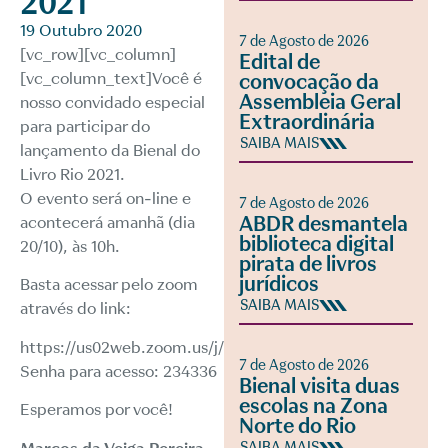
2021
19 Outubro 2020
7 de Agosto de 2026
[vc_row][vc_column]
Edital de
[vc_column_text]Você é
convocação da
Assembleia Geral
nosso convidado especial
Extraordinária
para participar do
SAIBA MAIS
lançamento da Bienal do
Livro Rio 2021.
O evento será on-line e
7 de Agosto de 2026
ABDR desmantela
acontecerá amanhã (dia
biblioteca digital
20/10), às 10h.
pirata de livros
jurídicos
Basta acessar pelo zoom
SAIBA MAIS
através do link:
https://us02web.zoom.us/j/86984823888
7 de Agosto de 2026
Senha para acesso: 234336
Bienal visita duas
escolas na Zona
Esperamos por você!
Norte do Rio
SAIBA MAIS