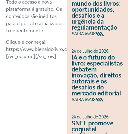
Todo o acesso à nova
mundo dos livros:
oportunidades,
plataforma é gratuito. Os
desafios e a
conteúdos são inéditos
urgência da
para o portal e atualizados
regulamentação
frequentemente.
SAIBA MAIS
Clique e conheça!
https://www.bienaldolivro.com.br/
[/vc_column_text]
24 de Julho de 2026
[/vc_column][/vc_row]
IA e o futuro do
livro: especialistas
debatem
inovação, direitos
autorais e os
desafios do
mercado editorial
SAIBA MAIS
24 de Julho de 2026
SNEL promove
coquetel