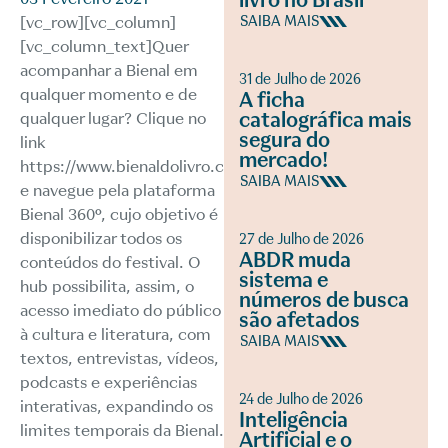
livro no Brasil
[vc_row][vc_column]
SAIBA MAIS
[vc_column_text]Quer
acompanhar a Bienal em
31 de Julho de 2026
qualquer momento e de
A ficha
catalográfica mais
qualquer lugar? Clique no
segura do
link
mercado!
https://www.bienaldolivro.com.br/
SAIBA MAIS
e navegue pela plataforma
Bienal 360º, cujo objetivo é
disponibilizar todos os
27 de Julho de 2026
ABDR muda
conteúdos do festival. O
sistema e
hub possibilita, assim, o
números de busca
acesso imediato do público
são afetados
à cultura e literatura, com
SAIBA MAIS
textos, entrevistas, vídeos,
podcasts e experiências
24 de Julho de 2026
interativas, expandindo os
Inteligência
limites temporais da Bienal.
Artificial e o