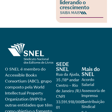
liderando o
crescimento
SAIBA MAIS
SEDE
SNEL
Mais do
O SNEL é membro do
SNEL
Rua da Ajuda,
Accessible Books
Acordo
35 /18º andar
Consortium (ABC), grupo
Salarial
Centro – Rio
composto pela World
Assessoria de
de Janeiro /RJ
Intellectual Property
Imprensa
CNPJ
Organization (WIPO) e
Contribuição
33.591.918/0001-
outras entidades que têm
Sindical
01
como objetivo o fomento