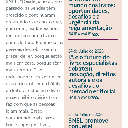
SNEL. “Desde julho do ano
mundo dos livros:
passado, as vendas têm
oportunidades,
crescido e continuaram
desafios e a
urgência da
crescendo este ano, o que,
regulamentação
para mim, evidencia uma
SAIBA MAIS
reconexão com o livro e
com a leitura. É como se as
pessoas descobrissem o
24 de Julho de 2026
prazer de ler, porque estão
IA e o futuro do
livro: especialistas
mais em casa, porque têm
debatem
mais tempo. E ao
inovação, direitos
redescobrir o prazer de ler,
autorais e os
elas redescobrem o hábito
desafios do
da leitura; colocam o livro
mercado editorial
no seu hábito diário. Isso
SAIBA MAIS
faz com que as pessoas
leiam mais. Estão
24 de Julho de 2026
consumindo mais livros.
SNEL promove
Isso é super positivo”,
coquetel