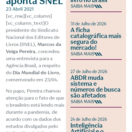
aponta SNEL
livro no Brasil
SAIBA MAIS
23 Abril 2021
[vc_row][vc_column]
[vc_column_text]O
31 de Julho de 2026
A ficha
presidente do Sindicato
catalográfica mais
Nacional dos Editores de
segura do
Livros (SNEL),
Marcos da
mercado!
Veiga Pereira
, concedeu
SAIBA MAIS
uma entrevista para a
Agência Brasil, a respeito
27 de Julho de 2026
do
Dia Mundial do Livro
,
ABDR muda
comemorado em 23/04.
sistema e
números de busca
No papo, Pereira chamou
são afetados
atenção para o fato de que
SAIBA MAIS
o brasileiro está lendo mais
durante a pandemia, de
acordo com os dados dos
24 de Julho de 2026
Inteligência
estudos divulgados pelo
Artificial e o