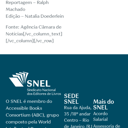
Reportagem – Ralph
Machado
Edição – Natalia Doederlein
Fonte: Agência Câmara de
Notícias[/vc_column_text]
[/vc_column][/vc_row]
SEDE
SNEL
Mais do
O SNEL é membro do
SNEL
Rua da Ajuda,
Accessible Books
Acordo
35 /18º andar
Consortium (ABC), grupo
Salarial
Centro – Rio
composto pela World
Assessoria de
de Janeiro /RJ