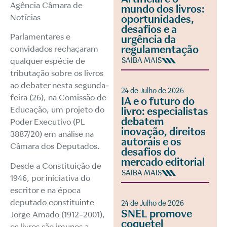
Agência Câmara de
mundo dos livros:
Notícias
oportunidades,
desafios e a
Parlamentares e
urgência da
regulamentação
convidados rechaçaram
qualquer espécie de
SAIBA MAIS
tributação sobre os livros
ao debater nesta segunda-
24 de Julho de 2026
feira (26), na Comissão de
IA e o futuro do
Educação, um projeto do
livro: especialistas
debatem
Poder Executivo (
PL
inovação, direitos
3887/20
) em análise na
autorais e os
Câmara dos Deputados.
desafios do
mercado editorial
Desde a Constituição de
SAIBA MAIS
1946, por iniciativa do
escritor e na época
deputado constituinte
24 de Julho de 2026
SNEL promove
Jorge Amado (1912-2001),
coquetel
os livros são imunes a