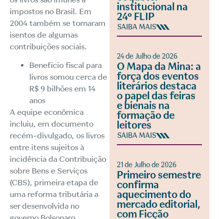
institucional na
impostos no Brasil. Em
24º FLIP
2004 também se tornaram
SAIBA MAIS
isentos de algumas
contribuições sociais.
24 de Julho de 2026
Benefício fiscal para
O Mapa da Mina: a
força dos eventos
livros somou cerca de
literários destaca
R$ 9 bilhões em 14
o papel das feiras
anos
e bienais na
A equipe econômica
formação de
incluiu, em
documento
leitores
recém-divulgado
, os livros
SAIBA MAIS
entre itens sujeitos à
incidência da Contribuição
21 de Julho de 2026
sobre Bens e Serviços
Primeiro semestre
(CBS), primeira etapa de
confirma
aquecimento do
uma reforma tributária a
mercado editorial,
ser desenvolvida no
com Ficção
governo Bolsonaro.