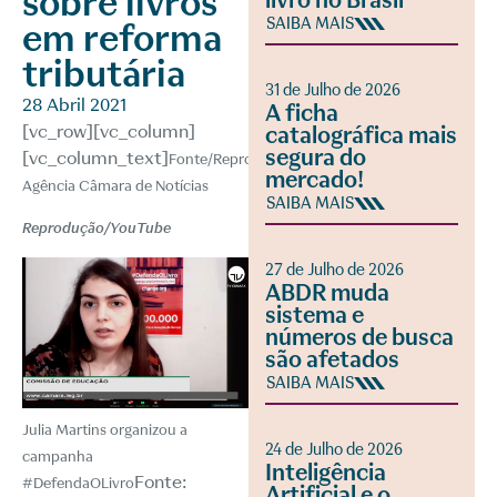
sobre livros
livro no Brasil
SAIBA MAIS
em reforma
tributária
31 de Julho de 2026
28 Abril 2021
A ficha
[vc_row][vc_column]
catalográfica mais
segura do
[vc_column_text]
Fonte/Reprodução:
mercado!
Agência Câmara de Notícias
SAIBA MAIS
Reprodução/YouTube
27 de Julho de 2026
ABDR muda
sistema e
números de busca
são afetados
SAIBA MAIS
Julia Martins organizou a
24 de Julho de 2026
campanha
Inteligência
Fonte:
#DefendaOLivro
Artificial e o