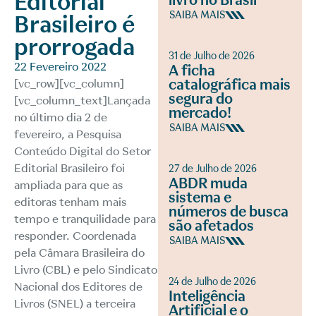
Editorial
livro no Brasil
SAIBA MAIS
Brasileiro é
prorrogada
31 de Julho de 2026
22 Fevereiro 2022
A ficha
catalográfica mais
[vc_row][vc_column]
segura do
[vc_column_text]Lançada
mercado!
no último dia 2 de
SAIBA MAIS
fevereiro, a Pesquisa
Conteúdo Digital do Setor
Editorial Brasileiro foi
27 de Julho de 2026
ABDR muda
ampliada para que as
sistema e
editoras tenham mais
números de busca
tempo e tranquilidade para
são afetados
responder. Coordenada
SAIBA MAIS
pela Câmara Brasileira do
Livro (CBL) e pelo Sindicato
24 de Julho de 2026
Nacional dos Editores de
Inteligência
Livros (SNEL) a terceira
Artificial e o