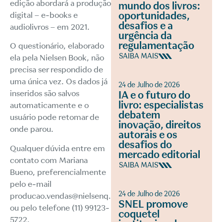
edição abordará a produção
mundo dos livros:
oportunidades,
digital – e-books e
desafios e a
audiolivros – em 2021.
urgência da
regulamentação
O questionário, elaborado
SAIBA MAIS
ela pela Nielsen Book, não
precisa ser respondido de
uma única vez. Os dados já
24 de Julho de 2026
inseridos são salvos
IA e o futuro do
livro: especialistas
automaticamente e o
debatem
usuário pode retomar de
inovação, direitos
onde parou.
autorais e os
desafios do
Qualquer dúvida entre em
mercado editorial
contato com Mariana
SAIBA MAIS
Bueno, preferencialmente
pelo e-mail
24 de Julho de 2026
producao.vendas@nielsenq.com,
SNEL promove
ou pelo telefone (11) 99123-
coquetel
5722.