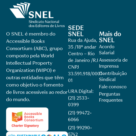
SEDE
SNEL
Mais do
O SNEL é membro do
SNEL
Rua da Ajuda,
Accessible Books
Acordo
35 /18º andar
Consortium (ABC), grupo
Salarial
Centro – Rio
composto pela World
Assessoria de
de Janeiro /RJ
Intellectual Property
Imprensa
CNPJ
Organization (WIPO) e
Contribuição
33.591.918/0001-
outras entidades que têm
Sindical
01
como objetivo o fomento
Fale conosco
URA Digital:
de livros acessíveis ao redor
Perguntas
(21) 2533-
do mundo.
Frequentes
0399
(21) 99472-
6066
(21) 99290-
5742​