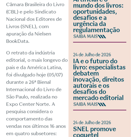
Câmara Brasileira do Livro
mundo dos livros:
oportunidades,
(CBL) e pelo Sindicato
desafios e a
Nacional dos Editores de
urgência da
Livros (SNEL), com
regulamentação
apuração da Nielsen
SAIBA MAIS
BookData.
O retrato da indústria
24 de Julho de 2026
editorial, o mais longevo do
IA e o futuro do
livro: especialistas
país e da América Latina,
debatem
foi divulgado hoje (05/07)
inovação, direitos
durante a 26ª Bienal
autorais e os
Internacional do Livro de
desafios do
São Paulo, realizada no
mercado editorial
Expo Center Norte. A
SAIBA MAIS
pesquisa considera o
comportamento das
24 de Julho de 2026
vendas nos últimos 16 anos
SNEL promove
em quatro subsetores:
coquetel