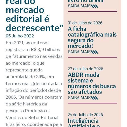
real do
livro no Brasil
SAIBA MAIS
mercado
editorial é
31 de Julho de 2026
decrescente”
A ficha
catalográfica mais
05 Julho 2022
segura do
Em 2021, as editoras
mercado!
registraram R$ 3,9 bilhões
SAIBA MAIS
de faturamento nas vendas
ao mercado, o que
27 de Julho de 2026
representa queda
ABDR muda
acumulada de 39%, em
sistema e
termos reais (descontada a
números de busca
inflação do período) desde
são afetados
2006. Os números constam
SAIBA MAIS
da série histórica da
pesquisa Produção e
24 de Julho de 2026
Vendas do Setor Editorial
Inteligência
Brasileiro, coordenada pela
Artificial e o