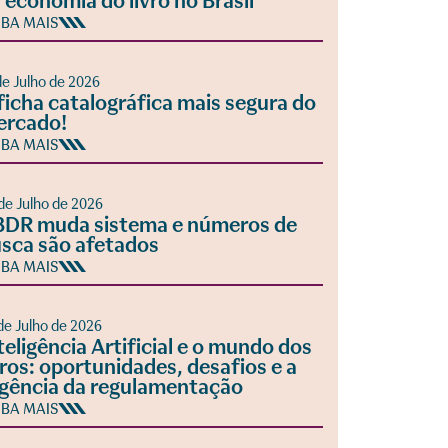
 economia do livro no Brasil
IBA MAIS
de Julho de 2026
ficha catalográfica mais segura do
ercado!
IBA MAIS
de Julho de 2026
DR muda sistema e números de
sca são afetados
IBA MAIS
de Julho de 2026
teligência Artificial e o mundo dos
vros: oportunidades, desafios e a
gência da regulamentação
IBA MAIS