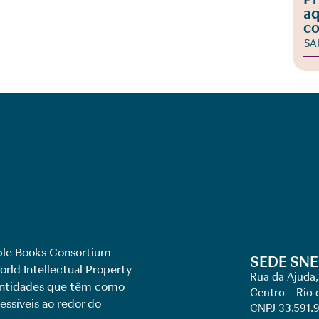
aq
co
SA
le Books Consortium
SEDE SNE
rld Intellectual Property
Rua da Ajuda,
 entidades que têm como
Centro – Rio 
essíveis ao redor do
CNPJ 33.591.