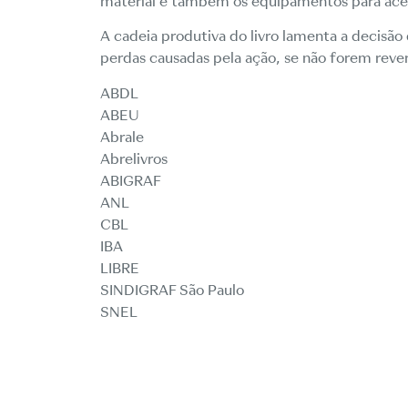
material e também os equipamentos para aces
A cadeia produtiva do livro lamenta a decisão
perdas causadas pela ação, se não forem revert
ABDL
ABEU
Abrale
Abrelivros
ABIGRAF
ANL
CBL
IBA
LIBRE
SINDIGRAF São Paulo
SNEL