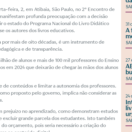
da
SA
arta-feira, 2, em Atibaia, São Paulo, no 2° Encontro de
os, manifestam profunda preocupação com a decisão
ir o estado do Programa Nacional do Livro Didático
31 
A 
 os autores dos livros educativos.
m
sa por mais de oito décadas, é um instrumento de
SA
edagógica e de transparência.
ilhão de alunos e mais de 100 mil professores do Ensino
27 
AB
enos em 2024 que deixarão de chegar às mãos dos alunos
bu
SA
de de conteúdos e limitar a autonomia dos professores.
como proposto pelo governo, implica não considerar as
24 
s.
In
li
 um prejuízo no aprendizado, como demonstram estudos
ur
 excluir grande parcela dos estudantes. Isto também
SA
 do orçamento, pois seria necessário a criação do