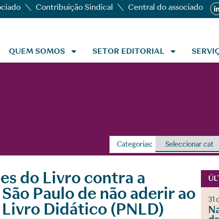
ociado
Contribuição Sindical
Central do associado
QUEM SOMOS
SETOR EDITORIAL
SERVI
Categorias:
es do Livro contra a
ÚL
 São Paulo de não aderir ao
31 
Livro Didático (PNLD)
Na