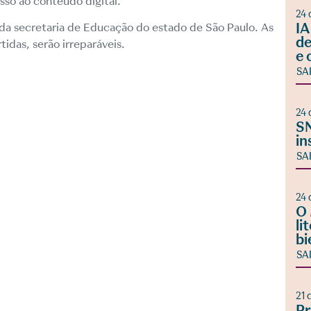
so ao conteúdo digital.
24 
IA
 da secretaria de Educação do estado de São Paulo. As
de
idas, serão irreparáveis.
e 
SA
24 
SN
in
SA
24 
O 
li
bi
SA
21 
Pr