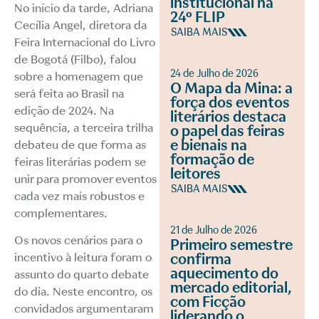
institucional na
No início da tarde, Adriana
24º FLIP
Cecília Angel, diretora da
SAIBA MAIS
Feira Internacional do Livro
de Bogotá (Filbo), falou
24 de Julho de 2026
sobre a homenagem que
O Mapa da Mina: a
será feita ao Brasil na
força dos eventos
edição de 2024. Na
literários destaca
sequência, a terceira trilha
o papel das feiras
e bienais na
debateu de que forma as
formação de
feiras literárias podem se
leitores
unir para promover eventos
SAIBA MAIS
cada vez mais robustos e
complementares.
21 de Julho de 2026
Os novos cenários para o
Primeiro semestre
confirma
incentivo à leitura foram o
aquecimento do
assunto do quarto debate
mercado editorial,
do dia. Neste encontro, os
com Ficção
convidados argumentaram
liderando o