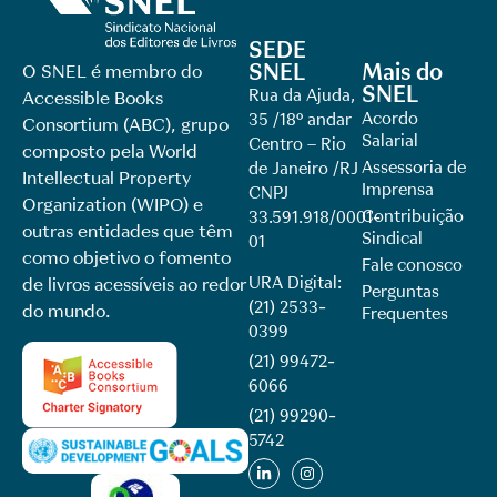
SEDE
SNEL
Mais do
O SNEL é membro do
SNEL
Rua da Ajuda,
Accessible Books
Acordo
35 /18º andar
Consortium (ABC), grupo
Salarial
Centro – Rio
composto pela World
Assessoria de
de Janeiro /RJ
Intellectual Property
Imprensa
CNPJ
Organization (WIPO) e
Contribuição
33.591.918/0001-
outras entidades que têm
Sindical
01
como objetivo o fomento
Fale conosco
URA Digital:
de livros acessíveis ao redor
Perguntas
(21) 2533-
do mundo.
Frequentes
0399
(21) 99472-
6066
(21) 99290-
5742​