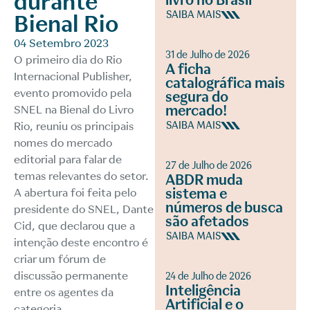
durante
livro no Brasil
SAIBA MAIS
Bienal Rio
04 Setembro 2023
31 de Julho de 2026
O primeiro dia do Rio
A ficha
Internacional Publisher,
catalográfica mais
evento promovido pela
segura do
mercado!
SNEL na Bienal do Livro
Rio, reuniu os principais
SAIBA MAIS
nomes do mercado
editorial para falar de
27 de Julho de 2026
temas relevantes do setor.
ABDR muda
sistema e
A abertura foi feita pelo
números de busca
presidente do SNEL, Dante
são afetados
Cid, que declarou que a
SAIBA MAIS
intenção deste encontro é
criar um fórum de
discussão permanente
24 de Julho de 2026
Inteligência
entre os agentes da
Artificial e o
categoria.