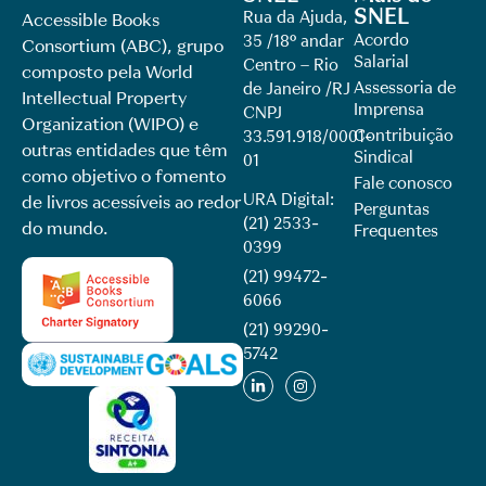
SNEL
Rua da Ajuda,
Accessible Books
Acordo
35 /18º andar
Consortium (ABC), grupo
Salarial
Centro – Rio
composto pela World
Assessoria de
de Janeiro /RJ
Intellectual Property
Imprensa
CNPJ
Organization (WIPO) e
Contribuição
33.591.918/0001-
outras entidades que têm
Sindical
01
como objetivo o fomento
Fale conosco
URA Digital:
de livros acessíveis ao redor
Perguntas
(21) 2533-
do mundo.
Frequentes
0399
(21) 99472-
6066
(21) 99290-
5742​