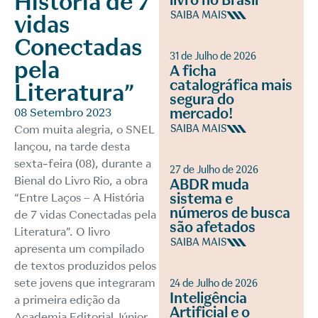
História de 7
livro no Brasil
SAIBA MAIS
vidas
Conectadas
31 de Julho de 2026
pela
A ficha
catalográfica mais
Literatura”
segura do
mercado!
08 Setembro 2023
Com muita alegria, o SNEL
SAIBA MAIS
lançou, na tarde desta
sexta-feira (08), durante a
27 de Julho de 2026
Bienal do Livro Rio, a obra
ABDR muda
sistema e
“Entre Laços – A História
números de busca
de 7 vidas Conectadas pela
são afetados
Literatura”. O livro
SAIBA MAIS
apresenta um compilado
de textos produzidos pelos
sete jovens que integraram
24 de Julho de 2026
Inteligência
a primeira edição da
Artificial e o
Academia Editorial Júnior