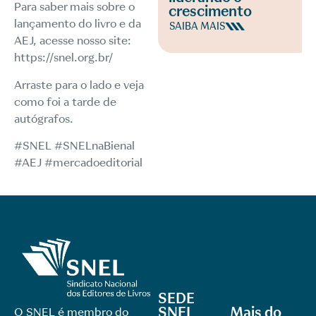
Para saber mais sobre o
crescimento
lançamento do livro e da
SAIBA MAIS
AEJ, acesse nosso site:
https://snel.org.br/
Arraste para o lado e veja
como foi a tarde de
autógrafos.
#SNEL #SNELnaBienal
#AEJ #mercadoeditorial
SEDE
SNEL
Mais do
O SNEL é membro do