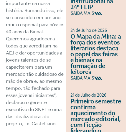
institucional na
importante na nossa
24º FLIP
história. Somando isso, ele
SAIBA MAIS
se consolidou em um ano
muito especial para nós: os
24 de Julho de 2026
40 anos da Bienal.
O Mapa da Mina: a
Queremos agradecer a
força dos eventos
todos que acreditam na
literários destaca
AEJ e dar oportunidades a
o papel das feiras
e bienais na
jovens talentos de se
formação de
capacitarem para um
leitores
mercado tão cuidadoso de
SAIBA MAIS
mão de obra e, ao mesmo
tempo, tão fechado para
esses jovens iniciantes”,
21 de Julho de 2026
Primeiro semestre
declarou o gerente
confirma
executivo do SNEL e uma
aquecimento do
das idealizadoras do
mercado editorial,
projeto, Lis Castelliano.
com Ficção
liderando o