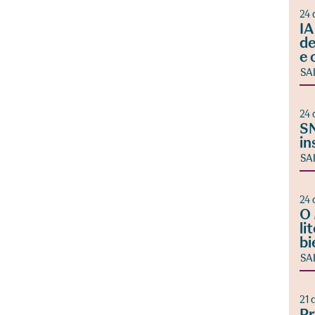
24 
IA
de
e 
SA
24 
SN
in
SA
24 
O 
li
bi
SA
21 
Pr