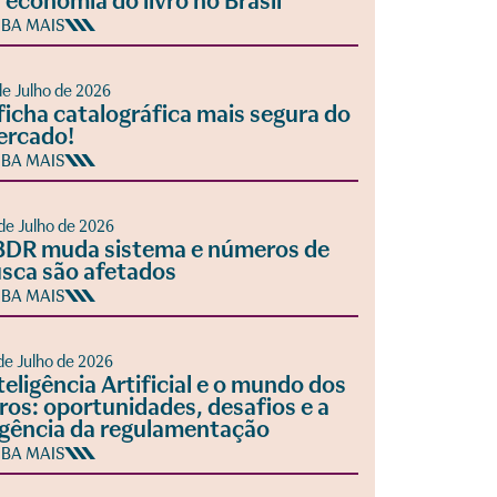
 economia do livro no Brasil
IBA MAIS
de Julho de 2026
ficha catalográfica mais segura do
ercado!
IBA MAIS
de Julho de 2026
DR muda sistema e números de
sca são afetados
IBA MAIS
de Julho de 2026
teligência Artificial e o mundo dos
vros: oportunidades, desafios e a
gência da regulamentação
IBA MAIS