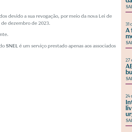
da
SA
ados devido a sua revogação, por meio da nova Lei de
3 de dezembro de 2023.
31 
A 
nte.
m
SA
 do
SNEL
é um serviço prestado apenas aos associados
27 
AB
bu
SA
24 
In
li
ur
SA