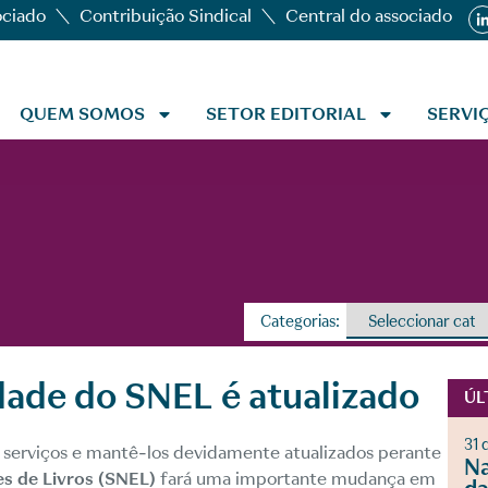
ociado
Contribuição Sindical
Central do associado
QUEM SOMOS
SETOR EDITORIAL
SERVI
Categorias:
dade do SNEL é atualizado
ÚL
31 
 serviços e mantê-los devidamente atualizados perante
Na
es de Livros (SNEL)
fará uma importante mudança em