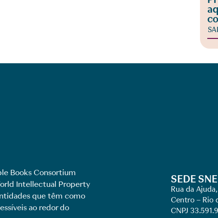
aq
co
SA
le Books Consortium
SEDE SNE
rld Intellectual Property
Rua da Ajuda,
 entidades que têm como
Centro – Rio 
essíveis ao redor do
CNPJ 33.591.