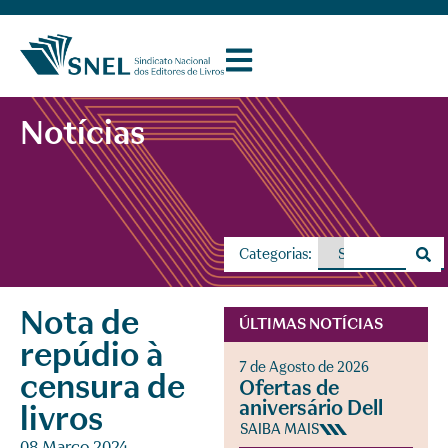
Notícias
Categorias:
Nota de
ÚLTIMAS NOTÍCIAS
repúdio à
7 de Agosto de 2026
censura de
Ofertas de
aniversário Dell
livros
SAIBA MAIS
08 Março 2024