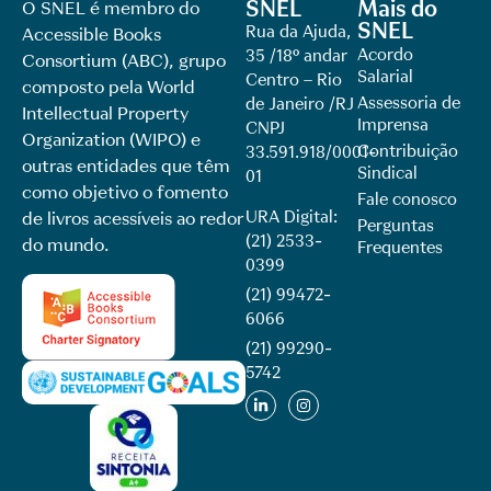
SNEL
Mais do
O SNEL é membro do
SNEL
Rua da Ajuda,
Accessible Books
Acordo
35 /18º andar
Consortium (ABC), grupo
Salarial
Centro – Rio
composto pela World
Assessoria de
de Janeiro /RJ
Intellectual Property
Imprensa
CNPJ
Organization (WIPO) e
Contribuição
33.591.918/0001-
outras entidades que têm
Sindical
01
como objetivo o fomento
Fale conosco
URA Digital:
de livros acessíveis ao redor
Perguntas
(21) 2533-
do mundo.
Frequentes
0399
(21) 99472-
6066
(21) 99290-
5742​