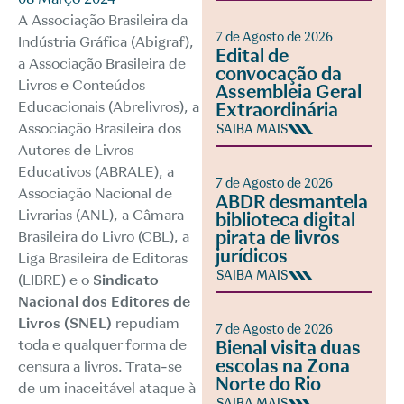
A Associação Brasileira da
7 de Agosto de 2026
Indústria Gráfica (Abigraf),
Edital de
a Associação Brasileira de
convocação da
Livros e Conteúdos
Assembleia Geral
Educacionais (Abrelivros), a
Extraordinária
Associação Brasileira dos
SAIBA MAIS
Autores de Livros
Educativos (ABRALE), a
7 de Agosto de 2026
Associação Nacional de
ABDR desmantela
Livrarias (ANL), a Câmara
biblioteca digital
pirata de livros
Brasileira do Livro (CBL), a
jurídicos
Liga Brasileira de Editoras
SAIBA MAIS
(LIBRE) e o
Sindicato
Nacional dos Editores de
Livros
(SNEL)
repudiam
7 de Agosto de 2026
toda e qualquer forma de
Bienal visita duas
escolas na Zona
censura a livros. Trata-se
Norte do Rio
de um inaceitável ataque à
SAIBA MAIS