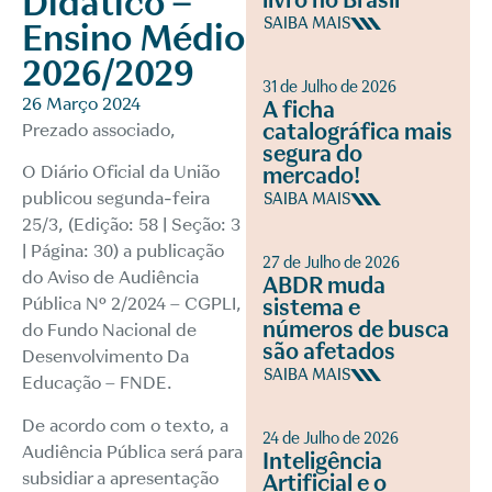
Didático –
livro no Brasil
SAIBA MAIS
Ensino Médio
2026/2029
31 de Julho de 2026
26 Março 2024
A ficha
catalográfica mais
Prezado associado,
segura do
O Diário Oficial da União
mercado!
publicou segunda-feira
SAIBA MAIS
25/3, (Edição: 58 | Seção: 3
| Página: 30) a publicação
27 de Julho de 2026
do Aviso de Audiência
ABDR muda
Pública Nº 2/2024 – CGPLI,
sistema e
números de busca
do Fundo Nacional de
são afetados
Desenvolvimento Da
SAIBA MAIS
Educação – FNDE.
De acordo com o texto, a
24 de Julho de 2026
Audiência Pública será para
Inteligência
subsidiar a apresentação
Artificial e o