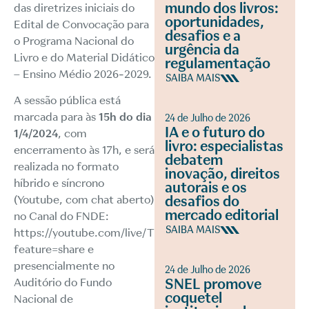
mundo dos livros:
das diretrizes iniciais do
oportunidades,
Edital de Convocação para
desafios e a
o Programa Nacional do
urgência da
Livro e do Material Didático
regulamentação
– Ensino Médio 2026-2029.
SAIBA MAIS
A sessão pública está
marcada para às
15h do dia
24 de Julho de 2026
IA e o futuro do
1/4/2024
, com
livro: especialistas
encerramento às 17h, e será
debatem
realizada no formato
inovação, direitos
híbrido e síncrono
autorais e os
desafios do
(Youtube, com chat aberto)
mercado editorial
no Canal do FNDE:
SAIBA MAIS
https://youtube.com/live/T8FNcYolN74?
feature=share
e
presencialmente no
24 de Julho de 2026
SNEL promove
Auditório do Fundo
coquetel
Nacional de