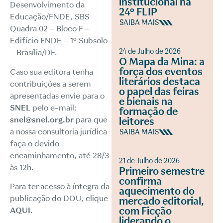
institucional na
Desenvolvimento da
24º FLIP
Educação/FNDE, SBS
SAIBA MAIS
Quadra 02 – Bloco F –
Edifício FNDE – 1º Subsolo
24 de Julho de 2026
– Brasília/DF.
O Mapa da Mina: a
força dos eventos
Caso sua editora tenha
literários destaca
contribuições a serem
o papel das feiras
apresentadas envie para o
e bienais na
SNEL
pelo e-mail:
formação de
snel@snel.org.br
para que
leitores
a nossa consultoria jurídica
SAIBA MAIS
faça o devido
encaminhamento, até 28/3
21 de Julho de 2026
às 12h.
Primeiro semestre
confirma
Para ter acesso à íntegra da
aquecimento do
publicação do DOU, clique
mercado editorial,
com Ficção
AQUI
.
liderando o