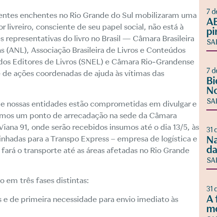
7 d
ntes enchentes no Rio Grande do Sul mobilizaram uma
AB
r livreiro, consciente de seu papel social, não está à
pi
representativas do livro no Brasil — Câmara Brasileira
SA
as (ANL), Associação Brasileira de Livros e Conteúdos
l dos Editores de Livros (SNEL) e Câmara Rio-Grandense
7 d
e de ações coordenadas de ajuda às vítimas das
Bi
No
SA
or, e nossas entidades estão comprometidas em divulgar e
ecemos um ponto de arrecadação na sede da Câmara
o Viana 91, onde serão recebidos insumos até o dia 13/5, às
31 
hadas para a Transpo Express – empresa de logística e
Na
da
 fará o transporte até as áreas afetadas no Rio Grande
SA
em três fases distintas:
31 
A 
os e de primeira necessidade para envio imediato às
m