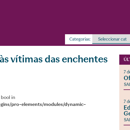
Categorias:
às vítimas das enchentes
ÚL
7 d
Of
SA
 bool in
7 d
gins/pro-elements/modules/dynamic-
Ed
Ge
SA