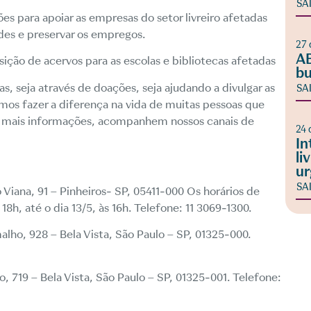
SA
s para apoiar as empresas do setor livreiro afetadas
des e preservar os empregos.
27 
AB
ção de acervos para as escolas e bibliotecas afetadas
bu
as, seja através de doações, seja ajudando a divulgar as
SA
mos fazer a diferença na vida de muitas pessoas que
a mais informações, acompanhem nossos canais de
24 
In
li
ur
SA
o Viana, 91 – Pinheiros- SP, 05411-000 Os horários de
8h, até o dia 13/5, às 16h. Telefone: 11 3069-1300.
lho, 928 – Bela Vista, São Paulo – SP, 01325-000.
, 719 – Bela Vista, São Paulo – SP, 01325-001. Telefone: