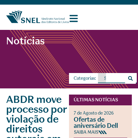
Notícias
Categorias:
ABDR move
ÚLTIMAS NOTÍCIAS
processo por
7 de Agosto de 2026
violação de
Ofertas de
aniversário Dell
direitos
SAIBA MAIS