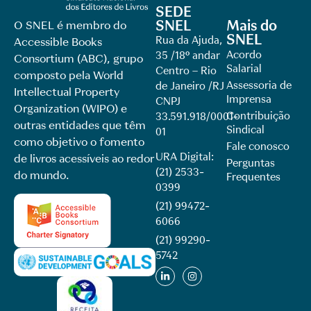
SEDE
SNEL
Mais do
O SNEL é membro do
SNEL
Rua da Ajuda,
Accessible Books
Acordo
35 /18º andar
Consortium (ABC), grupo
Salarial
Centro – Rio
composto pela World
Assessoria de
de Janeiro /RJ
Intellectual Property
Imprensa
CNPJ
Organization (WIPO) e
Contribuição
33.591.918/0001-
outras entidades que têm
Sindical
01
como objetivo o fomento
Fale conosco
URA Digital:
de livros acessíveis ao redor
Perguntas
(21) 2533-
do mundo.
Frequentes
0399
(21) 99472-
6066
(21) 99290-
5742​