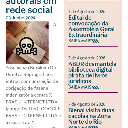
autorais em
rede social
7 de Agosto de 2026
Edital de
03 Junho 2024
convocação da
A
Assembleia Geral
Extraordinária
SAIBA MAIS
7 de Agosto de 2026
ABDR desmantela
Associação Brasileira De
biblioteca digital
Direitos Reprográficos
pirata de livros
jurídicos
entrou com uma ação de
SAIBA MAIS
obrigação de fazer e
indenizatória contra X
BRASIL INTERNET LTDA.
7 de Agosto de 2026
(antigo Twitter), GOOGLE
Bienal visita duas
escolas na Zona
BRASIL INTERNET LTDA e
Norte do Rio
a usuária do X
SAIBA MAIS