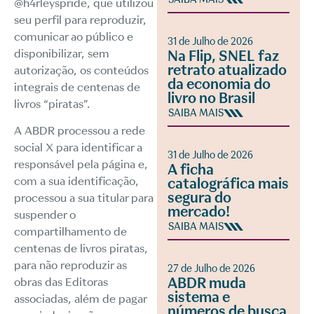
@h4rleyspride, que utilizou
seu perfil para reproduzir,
comunicar ao público e
31 de Julho de 2026
disponibilizar, sem
Na Flip, SNEL faz
retrato atualizado
autorização, os conteúdos
da economia do
integrais de centenas de
livro no Brasil
livros “piratas”.
SAIBA MAIS
A ABDR processou a rede
social X para identificar a
31 de Julho de 2026
responsável pela página e,
A ficha
com a sua identificação,
catalográfica mais
segura do
processou a sua titular para
mercado!
suspender o
SAIBA MAIS
compartilhamento de
centenas de livros piratas,
para não reproduzir as
27 de Julho de 2026
ABDR muda
obras das Editoras
sistema e
associadas, além de pagar
números de busca