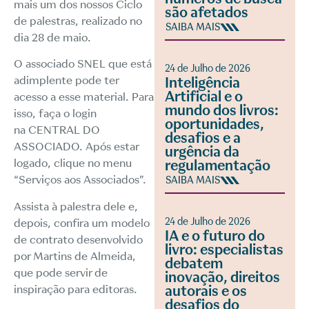
mais um dos nossos Ciclo
são afetados
de palestras, realizado no
SAIBA MAIS
dia 28 de maio.
O associado SNEL que está
24 de Julho de 2026
adimplente pode ter
Inteligência
Artificial e o
acesso a esse material. Para
mundo dos livros:
isso, faça o login
oportunidades,
na
CENTRAL DO
desafios e a
ASSOCIADO
. Após estar
urgência da
logado, clique no menu
regulamentação
“Serviços aos Associados”.
SAIBA MAIS
Assista à palestra dele e,
24 de Julho de 2026
depois, confira um modelo
IA e o futuro do
de contrato desenvolvido
livro: especialistas
por Martins de Almeida,
debatem
que pode servir de
inovação, direitos
inspiração para editoras.
autorais e os
desafios do