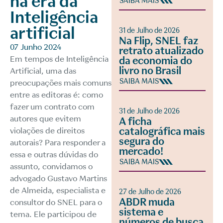
na era da
SAIBA MAIS
Inteligência
artificial
31 de Julho de 2026
Na Flip, SNEL faz
07 Junho 2024
retrato atualizado
Em tempos de Inteligência
da economia do
livro no Brasil
Artificial, uma das
SAIBA MAIS
preocupações mais comuns
entre as editoras é: como
fazer um contrato com
31 de Julho de 2026
autores que evitem
A ficha
catalográfica mais
violações de direitos
segura do
autorais? Para responder a
mercado!
essa e outras dúvidas do
SAIBA MAIS
assunto, convidamos o
advogado Gustavo Martins
de Almeida, especialista e
27 de Julho de 2026
ABDR muda
consultor do SNEL para o
sistema e
tema. Ele participou de
números de busca