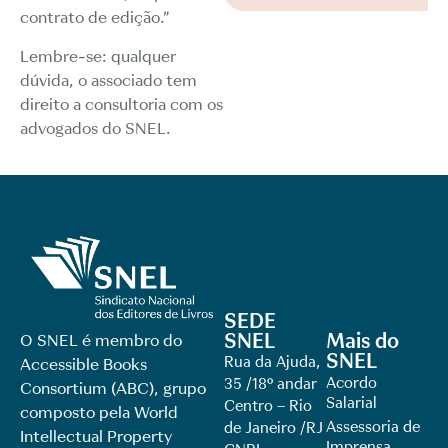
contrato de edição.”
Lembre-se: qualquer
dúvida, o associado tem
direito a consultoria com os
advogados do SNEL.
SEDE
SNEL
Mais do
O SNEL é membro do
SNEL
Rua da Ajuda,
Accessible Books
Acordo
35 /18º andar
Consortium (ABC), grupo
Salarial
Centro – Rio
composto pela World
Assessoria de
de Janeiro /RJ
Intellectual Property
Imprensa