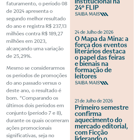
institucional na
faturamento, o período 08
24º FLIP
de 2024 apresenta o
SAIBA MAIS
segundo melhor resultado
do ano e registra R$ 237,13
24 de Julho de 2026
milhões contra R$ 189,27
O Mapa da Mina: a
milhões em 2023,
força dos eventos
alcançando uma variação
literários destaca
de 25,29%.
o papel das feiras
e bienais na
Mesmo se considerarmos
formação de
leitores
os períodos de promoções
do ano passado versus o
SAIBA MAIS
deste ano, o resultado é
bom. “Comparando os
21 de Julho de 2026
últimos dois períodos em
Primeiro semestre
confirma
conjunto (período 7 e 8),
aquecimento do
durante os quais ocorreram
mercado editorial,
ações promocionais
com Ficção
significativas, seja no
liderando o