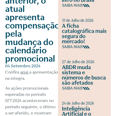
anterior, o
livro no Brasil
SAIBA MAIS
atual
apresenta
31 de Julho de 2026
compensação
A ficha
catalográfica mais
pela
segura do
mudança do
mercado!
SAIBA MAIS
calendário
promocional
27 de Julho de 2026
04 Setembro 2024
ABDR muda
sistema e
Confira
aqui
a apresentação
números de busca
na íntegra.
são afetados
As ações promocionais
SAIBA MAIS
esperadas no período
07T2024 aconteceram no
24 de Julho de 2026
período seguinte, o último
Inteligência
a ser aferido, e mostram
Artificial e o