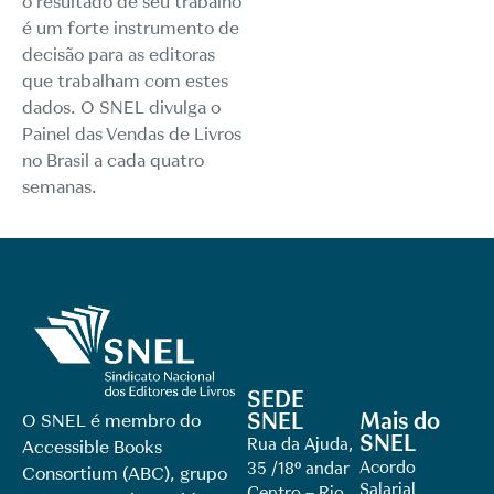
o resultado de seu trabalho
é um forte instrumento de
decisão para as editoras
que trabalham com estes
dados. O SNEL divulga o
Painel das Vendas de Livros
no Brasil a cada quatro
semanas.
SEDE
SNEL
Mais do
O SNEL é membro do
SNEL
Rua da Ajuda,
Accessible Books
Acordo
35 /18º andar
Consortium (ABC), grupo
Salarial
Centro – Rio