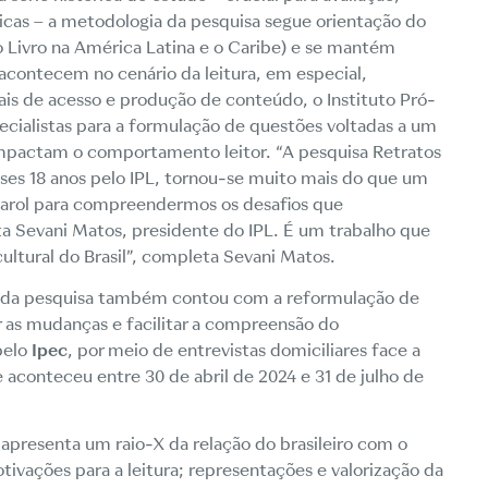
icas – a metodologia da pesquisa segue orientação do
Livro na América Latina e o Caribe) e se mantém
acontecem no cenário da leitura, em especial,
ais de acesso e produção de conteúdo, o Instituto Pró-
pecialistas para a formulação de questões voltadas a um
mpactam o comportamento leitor. “
A pesquisa Retratos
esses 18 anos pelo IPL, tornou-se muito mais do que um
farol para compreendermos os desafios que
a Sevani Matos, presidente do IPL. É
um trabalho que
ltural do Brasil
”, completa Sevani Matos.
l da pesquisa também contou com a reformulação de
r as mudanças e facilitar a compreensão do
pelo
Ipec
, por meio de entrevistas domiciliares face a
 aconteceu entre 30 de abril de 2024 e 31 de julho de
 apresenta um raio-X da relação do brasileiro com o
tivações para a leitura; representações e valorização da