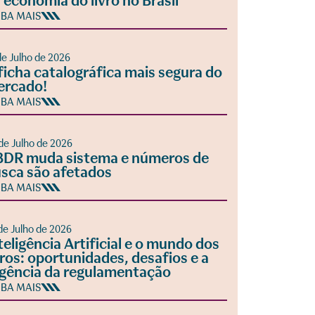
 economia do livro no Brasil
IBA MAIS
de Julho de 2026
ficha catalográfica mais segura do
ercado!
IBA MAIS
de Julho de 2026
DR muda sistema e números de
sca são afetados
IBA MAIS
de Julho de 2026
teligência Artificial e o mundo dos
vros: oportunidades, desafios e a
gência da regulamentação
IBA MAIS