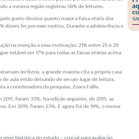
aq
ando a mesma região registrou 58% de leitores.
co
 pelo gosto diminui quanto maior a faixa etária dos
SA
38% dizem ler por esse motivo. Durante a adolescência e
.
dução na menção a essa motivação: 21% entre 25 e 29
egue estável em 17% para todas as faixas etárias acima
umam ler livros, a grande maioria cita a própria casa
s de aula estão deixando de ser um lugar de leitura,
ta a coordenadora da pesquisa, Zoara Failla.
 2011, foram 33%. Na edição seguinte, de 2015, as
s. Em 2019, foram 23%. E agora foi de 19%, o menor
 série histórica do estudo – crucial para avaliação,