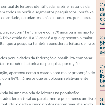
24 
centual de leitores identificada na série histórica da
IA
em todos os perfis e segmentos pesquisados: por faixa
de
escolaridade, estudantes e não estudantes, por classe,
e 
SA
opulação com 11 e 13 anos e com 70 anos ou mais não foi
 faixa etária de 11 a 13 anos é a que apresenta o maior
24 
SN
altar que a pesquisa também considera a leitura de livros
in
SA
ados por unidades da federação e possibilita comparar
ante da série histórica da pesquisa, por região.
24 
O 
lação, apareceu como o estado com maior proporção de
li
a, com 54%, números que os colocam relativamente
bi
).
SA
ainda há uma maioria de leitores na população:
stados leram total ou parcialmente pelo menos um livro
21 
Contudo, o dado é cinco pontos percentuais abaixo do
Pr