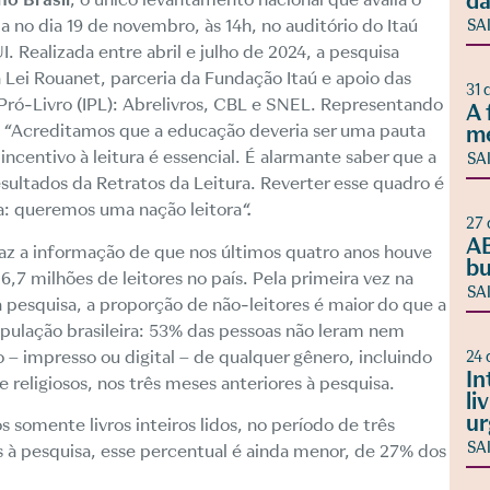
da
a no dia 19 de novembro, às 14h, no auditório do Itaú
SA
I
. Realizada entre abril e julho de 2024, a pesquisa
 Lei Rouanet, parceria da Fundação Itaú e apoio das
31 
Pró-Livro (IPL): Abrelivros, CBL e SNEL. Representando
A 
:
“
Acreditamos que a educação deveria ser uma pauta
m
 incentivo à leitura é essencial. É alarmante saber que a
SA
esultados da Retratos da Leitura. Reverter esse quadro é
a: queremos uma nação leitora
“.
27 
AB
az a informação de que nos últimos quatro anos houve
bu
,7 milhões de leitores no país. Pela primeira vez na
SA
da pesquisa, a proporção de não-leitores é maior do que a
opulação brasileira: 53% das pessoas não leram nem
o – impresso ou digital – de qualquer gênero, incluindo
24 
In
 e religiosos, nos três meses anteriores à pesquisa.
li
ur
 somente livros inteiros lidos, no período de três
SA
 à pesquisa, esse percentual é ainda menor, de 27% dos