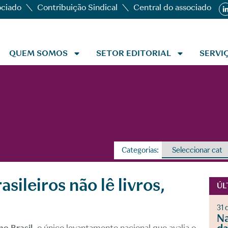
ociado
Contribuição Sindical
Central do associado
QUEM SOMOS
SETOR EDITORIAL
SERVI
Categorias:
sileiros não lê livros,
ÚL
31 
Na
no Brasil
, o único levantamento nacional que avalia o