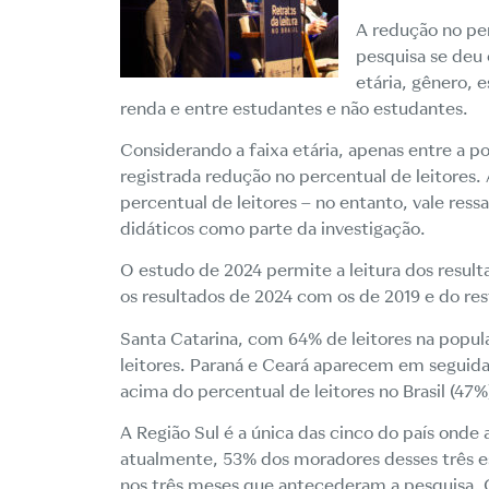
A redução no per
pesquisa se deu 
etária, gênero, 
renda e entre estudantes e não estudantes.
Considerando a faixa etária, apenas entre a p
registrada redução no percentual de leitores. A
percentual de leitores – no entanto, vale ress
didáticos como parte da investigação.
O estudo de 2024 permite a leitura dos result
os resultados de 2024 com os de 2019 e do rest
Santa Catarina, com 64% de leitores na popu
leitores. Paraná e Ceará aparecem em seguid
acima do percentual de leitores no Brasil (47%
A Região Sul é a única das cinco do país onde 
atualmente, 53% dos moradores desses três e
nos três meses que antecederam a pesquisa. 