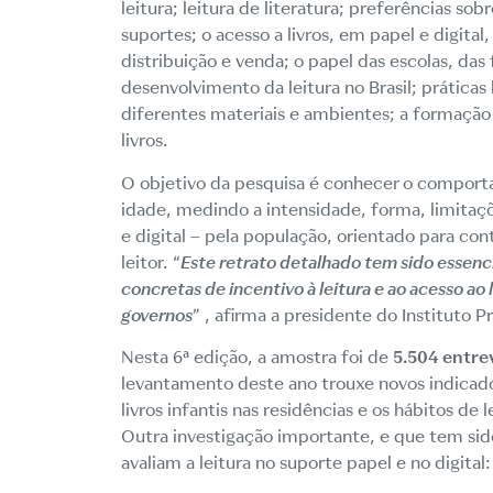
leitura; leitura de literatura; preferências sob
suportes; o acesso a livros, em papel e digital
distribuição e venda; o papel das escolas, das 
desenvolvimento da leitura no Brasil; prática
diferentes materiais e ambientes; a formação 
livros.
O objetivo da pesquisa é conhecer o comportam
idade, medindo a intensidade, forma, limitaçõ
e digital – pela população, orientado para cont
leitor. “
Este retrato detalhado tem sido essencia
concretas de incentivo à leitura e ao acesso ao 
governos
” , afirma a presidente do Instituto P
Nesta 6ª edição, a amostra foi de
5.504
entre
levantamento deste ano trouxe novos indicad
livros infantis nas residências e os hábitos de 
Outra investigação importante, e que tem sido
avaliam a leitura no suporte papel e no digita