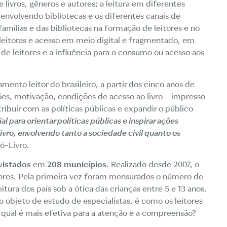
re livros, gêneros e autores; a leitura em diferentes
, envolvendo bibliotecas e os diferentes canais de
famílias e das bibliotecas na formação de leitores e no
s leitoras e acesso em meio digital e fragmentado, em
de leitores e a influência para o consumo ou acesso aos
ento leitor do brasileiro, a partir dos cinco anos de
es, motivação, condições de acesso ao livro – impresso
ribuir com as políticas públicas e expandir o público
l para orientar políticas públicas e inspirar ações
livro, envolvendo tanto a sociedade civil quanto os
ró-Livro.
vistados
em
208
municípios
. Realizado desde 2007, o
ores. Pela primeira vez foram mensurados o número de
leitura dos pais sob a ótica das crianças entre 5 e 13 anos.
 objeto de estudo de especialistas, é como os leitores
l: qual é mais efetiva para a atenção e a compreensão?