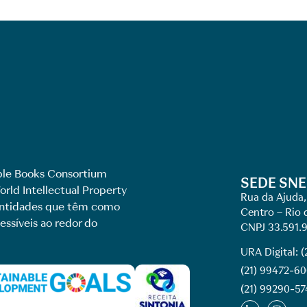
le Books Consortium
SEDE SNE
rld Intellectual Property
Rua da Ajuda,
 entidades que têm como
Centro – Rio 
essíveis ao redor do
CNPJ 33.591.
URA Digital: 
(21) 99472-6
(21) 99290-57