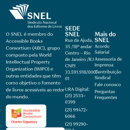
SEDE
SNEL
Mais do
O SNEL é membro do
SNEL
Rua da Ajuda,
Accessible Books
Acordo
35 /18º andar
Consortium (ABC), grupo
Salarial
Centro – Rio
composto pela World
Assessoria de
de Janeiro /RJ
Intellectual Property
Imprensa
CNPJ
Organization (WIPO) e
Contribuição
33.591.918/0001-
outras entidades que têm
Sindical
01
como objetivo o fomento
Fale conosco
URA Digital:
de livros acessíveis ao redor
Perguntas
(21) 2533-
do mundo.
Frequentes
0399
(21) 99472-
6066
(21) 99290-