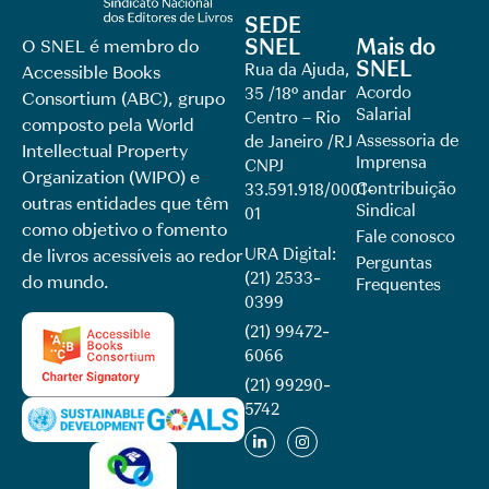
SEDE
SNEL
Mais do
O SNEL é membro do
SNEL
Rua da Ajuda,
Accessible Books
Acordo
35 /18º andar
Consortium (ABC), grupo
Salarial
Centro – Rio
composto pela World
Assessoria de
de Janeiro /RJ
Intellectual Property
Imprensa
CNPJ
Organization (WIPO) e
Contribuição
33.591.918/0001-
outras entidades que têm
Sindical
01
como objetivo o fomento
Fale conosco
URA Digital:
de livros acessíveis ao redor
Perguntas
(21) 2533-
do mundo.
Frequentes
0399
(21) 99472-
6066
(21) 99290-
5742​