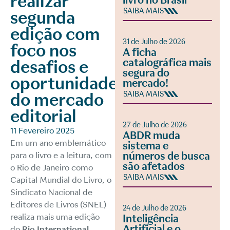
realizar
livro no Brasil
SAIBA MAIS
segunda
edição com
31 de Julho de 2026
foco nos
A ficha
catalográfica mais
desafios e
segura do
oportunidades
mercado!
do mercado
SAIBA MAIS
editorial
27 de Julho de 2026
11 Fevereiro 2025
ABDR muda
Em um ano emblemático
sistema e
números de busca
para o livro e a leitura, com
são afetados
o Rio de Janeiro como
SAIBA MAIS
Capital Mundial do Livro, o
Sindicato Nacional de
Editores de Livros (SNEL)
24 de Julho de 2026
realiza mais uma edição
Inteligência
Artificial e o
do
Rio International