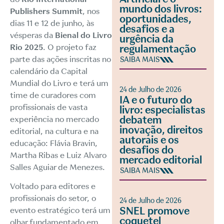
mundo dos livros:
Publishers Summit
, nos
oportunidades,
dias 11 e 12 de junho, às
desafios e a
vésperas da
Bienal do Livro
urgência da
Rio 2025
. O projeto faz
regulamentação
parte das ações inscritas no
SAIBA MAIS
calendário da
Capital
Mundial do Livro
e terá um
24 de Julho de 2026
time de curadores com
IA e o futuro do
profissionais de vasta
livro: especialistas
debatem
experiência no mercado
inovação, direitos
editorial, na cultura e na
autorais e os
educação: Flávia Bravin,
desafios do
Martha Ribas e Luiz Alvaro
mercado editorial
Salles Aguiar de Menezes.
SAIBA MAIS
Voltado para editores e
profissionais do setor, o
24 de Julho de 2026
SNEL promove
evento estratégico terá um
coquetel
olhar fundamentado em