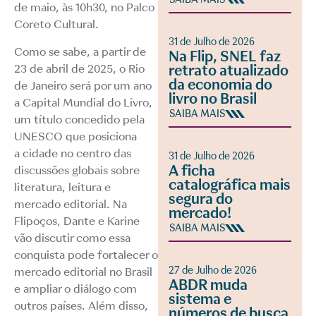
de maio, às 10h30, no Palco
Coreto Cultural.
31 de Julho de 2026
Como se sabe, a partir de
Na Flip, SNEL faz
23 de abril de 2025, o Rio
retrato atualizado
da economia do
de Janeiro será por um ano
livro no Brasil
a Capital Mundial do Livro,
SAIBA MAIS
um título concedido pela
UNESCO que posiciona
a cidade no centro das
31 de Julho de 2026
A ficha
discussões globais sobre
catalográfica mais
literatura, leitura e
segura do
mercado editorial. Na
mercado!
Flipoços, Dante e Karine
SAIBA MAIS
vão discutir como essa
conquista pode fortalecer o
27 de Julho de 2026
mercado editorial no Brasil
ABDR muda
e ampliar o diálogo com
sistema e
outros países. Além disso,
números de busca