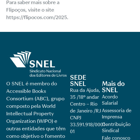
Para saber mais sobre a
Flipoços, visite o site
https://flipocos.com/2025
.
SEDE
SNEL
Mais do
O SNEL é membro do
SNEL
Rua da Ajuda,
Accessible Books
Acordo
35 /18º andar
Consortium (ABC), grupo
Salarial
Centro – Rio
composto pela World
Assessoria de
de Janeiro /RJ
Intellectual Property
Imprensa
CNPJ
Organization (WIPO) e
Contribuição
33.591.918/0001-
outras entidades que têm
Sindical
01
como objetivo o fomento
Fale conosco