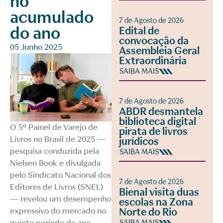
no
acumulado
7 de Agosto de 2026
do ano
Edital de
convocação da
05 Junho 2025
Assembleia Geral
Extraordinária
SAIBA MAIS
7 de Agosto de 2026
ABDR desmantela
biblioteca digital
O 5º Painel de Varejo de
pirata de livros
Livros no Brasil de 2025 —
jurídicos
pesquisa conduzida pela
SAIBA MAIS
Nielsen Book e divulgada
pelo Sindicato Nacional dos
7 de Agosto de 2026
Editores de Livros (SNEL)
Bienal visita duas
— revelou um desempenho
escolas na Zona
Norte do Rio
expressivo do mercado no
quinto período do ano.
SAIBA MAIS