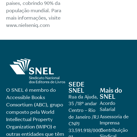
países, cobrindo 90% da
população mundial. Para
mais informações, visite
www.nielseniq.com
SEDE
SNEL
Mais do
O SNEL é membro do
SNEL
Rua da Ajuda,
Accessible Books
Acordo
35 /18º andar
Consortium (ABC), grupo
Salarial
Centro – Rio
composto pela World
Assessoria de
de Janeiro /RJ
Intellectual Property
Imprensa
CNPJ
Organization (WIPO) e
Contribuição
33.591.918/0001-
outras entidades que têm
Sindical