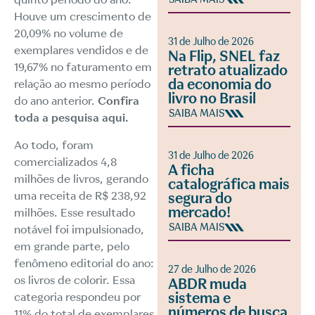
Houve um crescimento de
20,09% no volume de
31 de Julho de 2026
exemplares vendidos e de
Na Flip, SNEL faz
19,67% no faturamento em
retrato atualizado
da economia do
relação ao mesmo período
livro no Brasil
do ano anterior.
Confira
SAIBA MAIS
toda a pesquisa aqui
.
Ao todo, foram
31 de Julho de 2026
comercializados 4,8
A ficha
milhões de livros, gerando
catalográfica mais
uma receita de R$ 238,92
segura do
mercado!
milhões. Esse resultado
SAIBA MAIS
notável foi impulsionado,
em grande parte, pelo
fenômeno editorial do ano:
27 de Julho de 2026
os livros de colorir. Essa
ABDR muda
sistema e
categoria respondeu por
números de busca
11% do total de exemplares