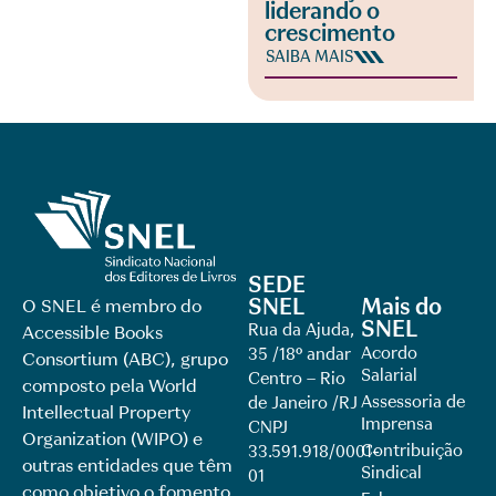
liderando o
crescimento
SAIBA MAIS
SEDE
SNEL
Mais do
O SNEL é membro do
SNEL
Rua da Ajuda,
Accessible Books
Acordo
35 /18º andar
Consortium (ABC), grupo
Salarial
Centro – Rio
composto pela World
Assessoria de
de Janeiro /RJ
Intellectual Property
Imprensa
CNPJ
Organization (WIPO) e
Contribuição
33.591.918/0001-
outras entidades que têm
Sindical
01
como objetivo o fomento