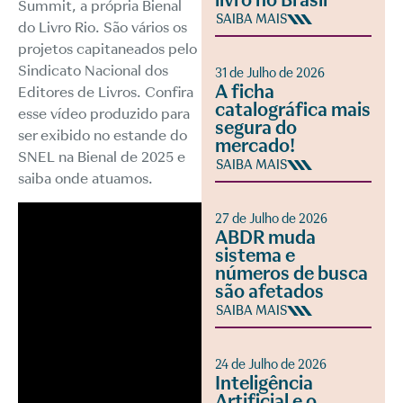
livro no Brasil
Summit, a própria Bienal
SAIBA MAIS
do Livro Rio. São vários os
projetos capitaneados pelo
Sindicato Nacional dos
31 de Julho de 2026
A ficha
Editores de Livros. Confira
catalográfica mais
esse vídeo produzido para
segura do
ser exibido no estande do
mercado!
SNEL na Bienal de 2025 e
SAIBA MAIS
saiba onde atuamos.
27 de Julho de 2026
ABDR muda
sistema e
números de busca
são afetados
SAIBA MAIS
24 de Julho de 2026
Inteligência
Artificial e o