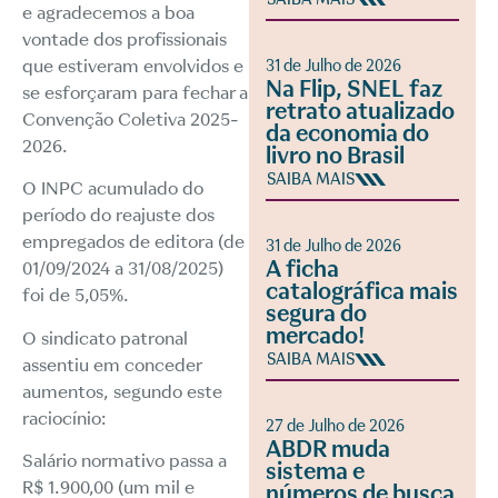
e agradecemos a boa
vontade dos profissionais
que estiveram envolvidos e
31 de Julho de 2026
Na Flip, SNEL faz
se esforçaram para fechar a
retrato atualizado
Convenção Coletiva 2025-
da economia do
2026.
livro no Brasil
SAIBA MAIS
O INPC acumulado do
período do reajuste dos
empregados de editora (de
31 de Julho de 2026
A ficha
01/09/2024 a 31/08/2025)
catalográfica mais
foi de 5,05%.
segura do
mercado!
O sindicato patronal
SAIBA MAIS
assentiu em conceder
aumentos, segundo este
raciocínio:
27 de Julho de 2026
ABDR muda
Salário normativo passa a
sistema e
R$ 1.900,00 (um mil e
números de busca