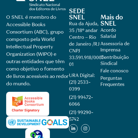
SEDE
SNEL
Mais do
O SNEL é membro do
SNEL
Rua da Ajuda,
Accessible Books
Acordo
35 /18º andar
Consortium (ABC), grupo
Salarial
Centro – Rio
composto pela World
Assessoria de
de Janeiro /RJ
Intellectual Property
Imprensa
CNPJ
Organization (WIPO) e
Contribuição
33.591.918/0001-
outras entidades que têm
Sindical
01
como objetivo o fomento
Fale conosco
URA Digital:
de livros acessíveis ao redor
Perguntas
(21) 2533-
do mundo.
Frequentes
0399
(21) 99472-
6066
(21) 99290-
5742​