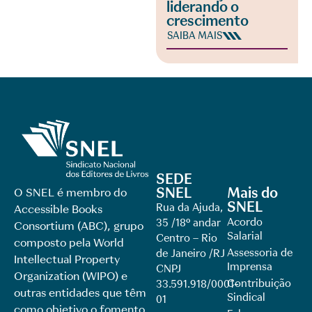
liderando o
crescimento
SAIBA MAIS
SEDE
SNEL
Mais do
O SNEL é membro do
SNEL
Rua da Ajuda,
Accessible Books
Acordo
35 /18º andar
Consortium (ABC), grupo
Salarial
Centro – Rio
composto pela World
Assessoria de
de Janeiro /RJ
Intellectual Property
Imprensa
CNPJ
Organization (WIPO) e
Contribuição
33.591.918/0001-
outras entidades que têm
Sindical
01
como objetivo o fomento