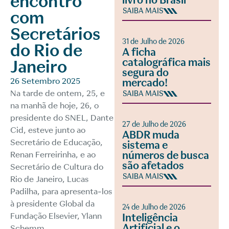
encontro
livro no Brasil
SAIBA MAIS
com
Secretários
31 de Julho de 2026
do Rio de
A ficha
catalográfica mais
Janeiro
segura do
26 Setembro 2025
mercado!
Na tarde de ontem, 25, e
SAIBA MAIS
na manhã de hoje, 26, o
presidente do SNEL, Dante
27 de Julho de 2026
Cid, esteve junto ao
ABDR muda
Secretário de Educação,
sistema e
números de busca
Renan Ferreirinha, e ao
são afetados
Secretário de Cultura do
SAIBA MAIS
Rio de Janeiro, Lucas
Padilha, para apresenta-los
à presidente Global da
24 de Julho de 2026
Fundação Elsevier, Ylann
Inteligência
Artificial e o
Schemm.