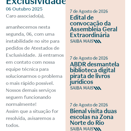
Exclusividade
06 Outubro 2025
7 de Agosto de 2026
Caro associado(a),
Edital de
convocação da
amanhecemos nesta
Assembleia Geral
segunda, 06, com uma
Extraordinária
instabilidade no site para
SAIBA MAIS
pedidos de Atestados de
Exclusividade. Já entramos
7 de Agosto de 2026
em contato com nossa
ABDR desmantela
equipe técnica para
biblioteca digital
pirata de livros
solucionarmos o problema
jurídicos
o mais rápido possível.
SAIBA MAIS
Nossos demais serviços
seguem funcionando
normalmente!
7 de Agosto de 2026
Bienal visita duas
Assim que a situação for
escolas na Zona
resolvida, avisaremos a
Norte do Rio
todos.
SAIBA MAIS