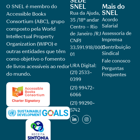
SEDE
SNEL
Mais do
O SNEL é membro do
SNEL
Rua da Ajuda,
Accessible Books
Acordo
35 /18º andar
Consortium (ABC), grupo
Salarial
Centro – Rio
composto pela World
Assessoria de
de Janeiro /RJ
Intellectual Property
Imprensa
CNPJ
Organization (WIPO) e
Contribuição
33.591.918/0001-
outras entidades que têm
Sindical
01
como objetivo o fomento
Fale conosco
URA Digital:
de livros acessíveis ao redor
Perguntas
(21) 2533-
do mundo.
Frequentes
0399
(21) 99472-
6066
(21) 99290-
5742​