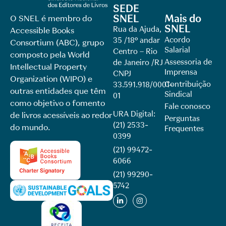
SEDE
SNEL
Mais do
O SNEL é membro do
SNEL
Rua da Ajuda,
Accessible Books
Acordo
35 /18º andar
Consortium (ABC), grupo
Salarial
Centro – Rio
composto pela World
Assessoria de
de Janeiro /RJ
Intellectual Property
Imprensa
CNPJ
Organization (WIPO) e
Contribuição
33.591.918/0001-
outras entidades que têm
Sindical
01
como objetivo o fomento
Fale conosco
URA Digital:
de livros acessíveis ao redor
Perguntas
(21) 2533-
do mundo.
Frequentes
0399
(21) 99472-
6066
(21) 99290-
5742​