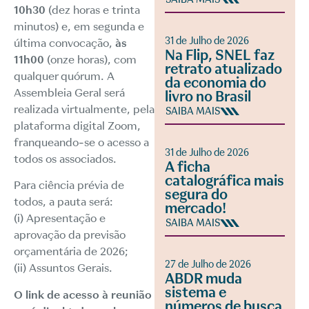
10h30
(dez horas e trinta
minutos) e, em segunda e
31 de Julho de 2026
última convocação,
às
Na Flip, SNEL faz
11h00
(onze horas), com
retrato atualizado
qualquer quórum. A
da economia do
Assembleia Geral será
livro no Brasil
realizada virtualmente, pela
SAIBA MAIS
plataforma digital Zoom,
franqueando-se o acesso a
31 de Julho de 2026
todos os associados.
A ficha
catalográfica mais
Para ciência prévia de
segura do
todos, a pauta será:
mercado!
(i) Apresentação e
SAIBA MAIS
aprovação da previsão
orçamentária de 2026;
27 de Julho de 2026
(ii) Assuntos Gerais.
ABDR muda
sistema e
O link de acesso à reunião
números de busca