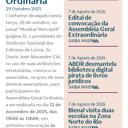
Ordinária
29 Outubro 2025
7 de Agosto de 2026
Conforme divulgado nesta
Edital de
terça, 28 de outubro, no
convocação da
Assembleia Geral
jornal “Monitor Mercantil”
Extraordinária
(página 5), o presidente do
SAIBA MAIS
Sindicato Nacional dos
Editores de Livros, Sr.
Dante José Alexandre Cid,
7 de Agosto de 2026
ABDR desmantela
no uso de suas atribuições
biblioteca digital
estatutárias, convoca os
pirata de livros
associados, no gozo de seus
jurídicos
direitos associativos, para
SAIBA MAIS
participarem da
Assembleia Geral Ordinária,
a ser realizada no dia
12 de
7 de Agosto de 2026
Bienal visita duas
novembro de 2025, das
escolas na Zona
11h00 às 12h00
, em
Norte do Rio
primeira convocação
às
SAIBA MAIS