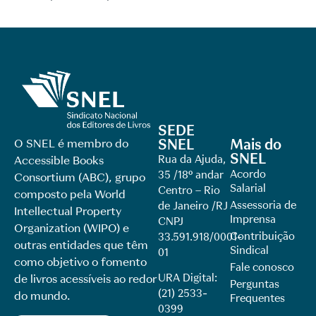
SEDE
SNEL
Mais do
O SNEL é membro do
SNEL
Rua da Ajuda,
Accessible Books
Acordo
35 /18º andar
Consortium (ABC), grupo
Salarial
Centro – Rio
composto pela World
Assessoria de
de Janeiro /RJ
Intellectual Property
Imprensa
CNPJ
Organization (WIPO) e
Contribuição
33.591.918/0001-
outras entidades que têm
Sindical
01
como objetivo o fomento
Fale conosco
URA Digital:
de livros acessíveis ao redor
Perguntas
(21) 2533-
do mundo.
Frequentes
0399