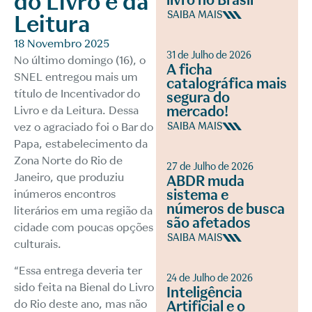
do Livro e da
livro no Brasil
SAIBA MAIS
Leitura
18 Novembro 2025
31 de Julho de 2026
No último domingo (16), o
A ficha
SNEL entregou mais um
catalográfica mais
título de Incentivador do
segura do
mercado!
Livro e da Leitura. Dessa
vez o agraciado foi o Bar do
SAIBA MAIS
Papa, estabelecimento da
Zona Norte do Rio de
27 de Julho de 2026
Janeiro, que produziu
ABDR muda
sistema e
inúmeros encontros
números de busca
literários em uma região da
são afetados
cidade com poucas opções
SAIBA MAIS
culturais.
“Essa entrega deveria ter
24 de Julho de 2026
sido feita na Bienal do Livro
Inteligência
do Rio deste ano, mas não
Artificial e o