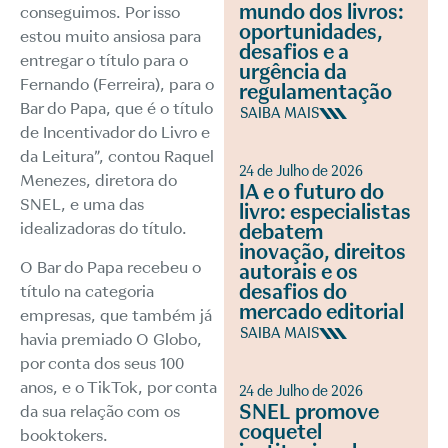
mundo dos livros:
conseguimos. Por isso
oportunidades,
estou muito ansiosa para
desafios e a
entregar o título para o
urgência da
Fernando (Ferreira), para o
regulamentação
Bar do Papa, que é o título
SAIBA MAIS
de Incentivador do Livro e
da Leitura”, contou Raquel
24 de Julho de 2026
Menezes, diretora do
IA e o futuro do
SNEL, e uma das
livro: especialistas
idealizadoras do título.
debatem
inovação, direitos
O Bar do Papa recebeu o
autorais e os
desafios do
título na categoria
mercado editorial
empresas, que também já
SAIBA MAIS
havia premiado O Globo,
por conta dos seus 100
anos, e o TikTok, por conta
24 de Julho de 2026
SNEL promove
da sua relação com os
coquetel
booktokers.