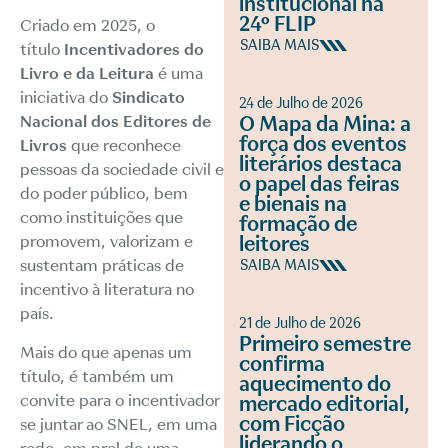
institucional na
24º FLIP
Criado em 2025, o
SAIBA MAIS
título
Incentivadores do
Livro e da Leitura
é uma
iniciativa do
Sindicato
24 de Julho de 2026
O Mapa da Mina: a
Nacional dos Editores de
força dos eventos
Livros
que reconhece
literários destaca
pessoas da sociedade civil e
o papel das feiras
do poder público, bem
e bienais na
como instituições que
formação de
leitores
promovem, valorizam e
sustentam práticas de
SAIBA MAIS
incentivo à literatura no
país.
21 de Julho de 2026
Primeiro semestre
Mais do que apenas um
confirma
título, é também um
aquecimento do
convite para o incentivador
mercado editorial,
com Ficção
se juntar ao SNEL, em uma
liderando o