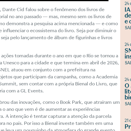
24 
IA
 Dante Cid falou sobre o fenômeno dos livros de
de
torial no ano passado — mas, mesmo sem os livros de
e 
, como demonstra a pesquisa acima mencionada — e como
SA
fluenciar o ecossistema do livro. Seja por diminuir o
, seja pelo lançamento de álbum de figurinhas e livros
24 
SN
ações tomadas durante o ano em que o Rio se tornou a
in
la Unesco para a cidade e que termina em abril de 2026,
SA
O SNEL atuou em conjunto com a prefeitura na
projetos que participam da campanha, como a Academia
24 
er Summit, sem contar com a própria Bienal do Livro, que
O 
ria com a GL Events.
li
bi
mbrou das inovações, como o Book Park, que atraíram um
SA
ra o ano que vem é de aumentar as experiências
. A intenção é tentar capturar a atenção da parcela
21 
ora no país. Por isso a Bienal investe também em uma
Pr
 que leva um pouquinho da atmosfera do grande evento