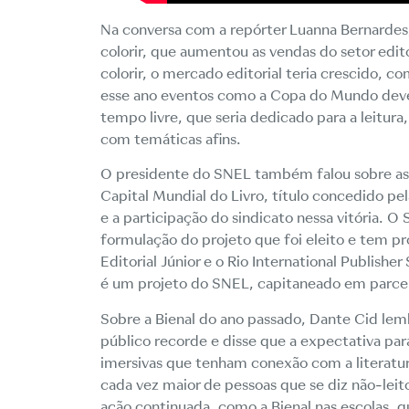
Na conversa com a repórter Luanna Bernardes,
colorir, que aumentou as vendas do setor edi
colorir, o mercado editorial teria crescido
esse ano eventos como a Copa do Mundo deve in
tempo livre, que seria dedicado para a leitura
com temáticas afins.
O presidente do SNEL também falou sobre as 
Capital Mundial do Livro, título concedido pe
e a participação do sindicato nessa vitória. 
formulação do projeto que foi eleito e tem 
Editorial Júnior e o Rio International Publish
é um projeto do SNEL, capitaneado em parce
Sobre a Bienal do ano passado, Dante Cid le
público recorde e disse que a expectativa pa
imersivas que tenham conexão com a literatura
cada vez maior de pessoas que se diz não-leit
ação continuada, como a Bienal nas escolas,