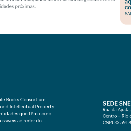
aq
cidades próximas.
co
SA
le Books Consortium
SEDE SNE
rld Intellectual Property
Rua da Ajuda,
 entidades que têm como
Centro – Rio 
essíveis ao redor do
CNPJ 33.591.