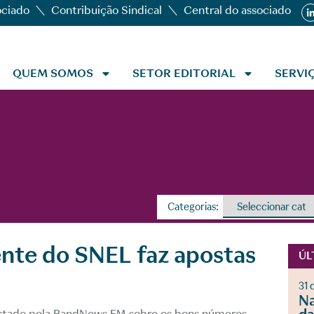
ociado
Contribuição Sindical
Central do associado
QUEM SOMOS
SETOR EDITORIAL
SERVI
Categorias:
ente do SNEL faz apostas
ÚL
31 
Na
istado pela BandNews FM sobre os bons números