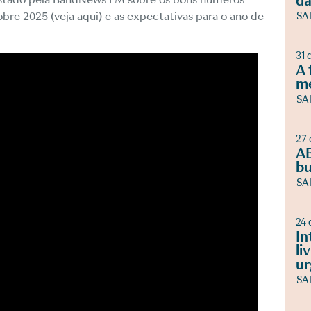
da
obre 2025 (veja
aqui
) e as expectativas para o ano de
SA
31 
A 
m
SA
27 
AB
bu
SA
24 
In
li
ur
SA