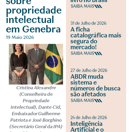
sobre
livro no Brasil
SAIBA MAIS
propriedade
intelectual
31 de Julho de 2026
em Genebra
A ficha
catalográfica mais
19 Maio 2026
segura do
mercado!
SAIBA MAIS
27 de Julho de 2026
ABDR muda
sistema e
Cristina Alexandre
números de busca
são afetados
(Conselheira de
Propriedade
SAIBA MAIS
Intelectual), Dante Cid,
Embaixador Guilherme
24 de Julho de 2026
Patriota e José Borghino
Inteligência
(Secretário Geral da IPA)
Artificial e o