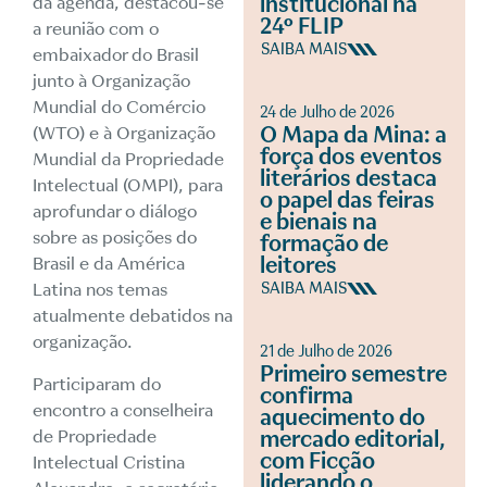
institucional na
da agenda, destacou-se
24º FLIP
a reunião com o
SAIBA MAIS
embaixador do Brasil
junto à Organização
Mundial do Comércio
24 de Julho de 2026
O Mapa da Mina: a
(WTO) e à
Organização
força dos eventos
Mundial da Propriedade
literários destaca
Intelectual (
OMPI), para
o papel das feiras
aprofundar o diálogo
e bienais na
sobre as posições do
formação de
leitores
Brasil e da América
Latina nos temas
SAIBA MAIS
atualmente debatidos na
organização.
21 de Julho de 2026
Primeiro semestre
Participaram do
confirma
encontro a conselheira
aquecimento do
de Propriedade
mercado editorial,
com Ficção
Intelectual Cristina
liderando o