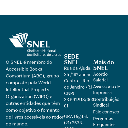
SEDE
SNEL
Mais do
O SNEL é membro do
SNEL
Rua da Ajuda,
Accessible Books
Acordo
35 /18º andar
Consortium (ABC), grupo
Salarial
Centro – Rio
composto pela World
Assessoria de
de Janeiro /RJ
Intellectual Property
Imprensa
CNPJ
Organization (WIPO) e
Contribuição
33.591.918/0001-
outras entidades que têm
Sindical
01
como objetivo o fomento
Fale conosco
URA Digital:
de livros acessíveis ao redor
Perguntas
(21) 2533-
do mundo.
Frequentes